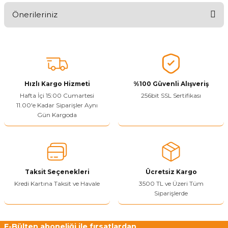
Önerileriniz
Ürünü Değerlendir
Bu ürünün fiyat bilgisi, resim, ürün açıklamalarında ve diğer
konularda yetersiz gördüğünüz noktaları öneri formunu kullanarak
tarafımıza iletebilirsiniz.
Görüş ve önerileriniz için teşekkür ederiz.
Hızlı Kargo Hizmeti
%100 Güvenli Alışveriş
Ürün resmi kalitesiz, bozuk veya görüntülenemiyor.
Hafta İçi 15:00 Cumartesi
256bit SSL Sertifikası
11.00'e Kadar Siparişler Aynı
Ürün açıklamasında eksik bilgiler bulunuyor.
Gün Kargoda
Sitenize Pek Güvenemedim
Ürün fiyatı diğer sitelerden daha pahalı.
Bu ürüne benzer farklı alternatifler olmalı.
Taksit Seçenekleri
Ücretsiz Kargo
Kredi Kartına Taksit ve Havale
3500 TL ve Üzeri Tüm
Siparişlerde
Yetkiliye Gönder
E-Bülten aboneliği ile fırsatlardan