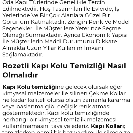
Oda Kapı Türlerinde Genellikle Tercih
Edilmektedir. Hoş Tasarımları İle Evlerde, İş
Yerlerinde Ve Bir Çok Alanlara Güzel Bir
Görünüm Katmaktadır. Zengin Renk Ve Model
Seçenekleri İle Müşterilere Yeterince Seçme
Olanağı Sunmaktadır. Ayrıca Ekonomik Yapısı
İle Müşterilerin Maddi Durumunu Dikkate
Almakta Uzun Yıllar Kullanım İmkanı
Sağlamaktadır.
Rozetli Kapı Kolu Temizliği Nasıl
Olmalıdır
Kapı Kolu temizliği
ne gelecek olursak eğer
kimyasal malzemeler ile silinen Çekme Kollar
ne kadar kaliteli olursa olsun zamanla kararma
veya paslanma gibi değişik renk atması
göstermektedir. Kapı kolu temizliğinde
herhangi bir kimyasal temizlik malzemesi
kullanılmamasını tavsiye ederiz.
Kapı Kolları
;
temizlerken nemli bir bez yardımı ile silmenize