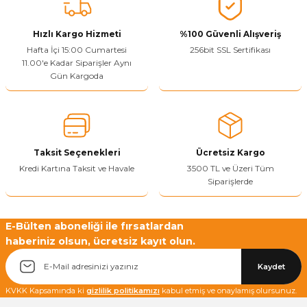
Ürün fiyatı diğer sitelerden daha pahalı.
Bu ürüne benzer farklı alternatifler olmalı.
Hızlı Kargo Hizmeti
%100 Güvenli Alışveriş
Hafta İçi 15:00 Cumartesi
256bit SSL Sertifikası
11.00'e Kadar Siparişler Aynı
Gün Kargoda
Yetkiliye Gönder
Taksit Seçenekleri
Ücretsiz Kargo
Kredi Kartına Taksit ve Havale
3500 TL ve Üzeri Tüm
Siparişlerde
E-Bülten aboneliği ile fırsatlardan
haberiniz olsun, ücretsiz kayıt olun.
Kaydet
KVKK Kapsamında ki
gizlilik politikamızı
kabul etmiş ve onaylamış olursunuz.