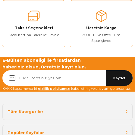
Ürün fiyatı diğer sitelerden daha pahalı.
Bu ürüne benzer farklı alternatifler olmalı.
Taksit Seçenekleri
Ücretsiz Kargo
Kredi Kartına Taksit ve Havale
3500 TL ve Üzeri Tüm
Siparişlerde
Yetkiliye Gönder
E-Bülten aboneliği ile fırsatlardan
haberiniz olsun, ücretsiz kayıt olun.
Kaydet
KVKK Kapsamında ki
gizlilik politikamızı
kabul etmiş ve onaylamış olursunuz.
Tüm Kategoriler
Popüler Sayfalar