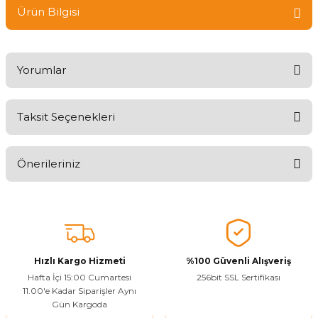
Ürün Bilgisi
Yorumlar
Taksit Seçenekleri
Ürünü Değerlendirerek Müşterilerimize Deneyiminizden Bahsedin
🤩
Önerileriniz
Ürünü Değerlendir
Bu ürünün fiyat bilgisi, resim, ürün açıklamalarında ve diğer
konularda yetersiz gördüğünüz noktaları öneri formunu kullanarak
tarafımıza iletebilirsiniz.
Görüş ve önerileriniz için teşekkür ederiz.
Hızlı Kargo Hizmeti
%100 Güvenli Alışveriş
Ürün resmi kalitesiz, bozuk veya görüntülenemiyor.
Hafta İçi 15:00 Cumartesi
256bit SSL Sertifikası
11.00'e Kadar Siparişler Aynı
Ürün açıklamasında eksik bilgiler bulunuyor.
Gün Kargoda
Sitenize Pek Güvenemedim