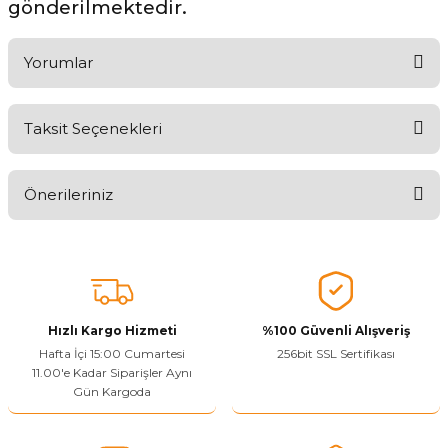
gönderilmektedir.
Yorumlar
Taksit Seçenekleri
Ürünü Değerlendirerek Müşterilerimize Deneyiminizden Bahsedin
🤩
Önerileriniz
Ürünü Değerlendir
Bu ürünün fiyat bilgisi, resim, ürün açıklamalarında ve diğer
konularda yetersiz gördüğünüz noktaları öneri formunu kullanarak
tarafımıza iletebilirsiniz.
Görüş ve önerileriniz için teşekkür ederiz.
Hızlı Kargo Hizmeti
%100 Güvenli Alışveriş
Ürün resmi kalitesiz, bozuk veya görüntülenemiyor.
Hafta İçi 15:00 Cumartesi
256bit SSL Sertifikası
11.00'e Kadar Siparişler Aynı
Ürün açıklamasında eksik bilgiler bulunuyor.
Gün Kargoda
Sitenize Pek Güvenemedim
Ürün fiyatı diğer sitelerden daha pahalı.