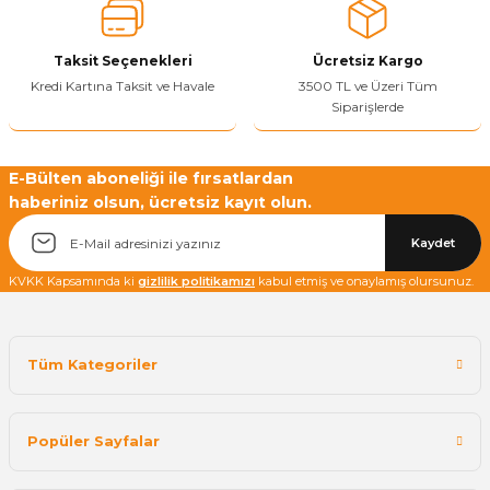
Bu ürüne benzer farklı alternatifler olmalı.
Taksit Seçenekleri
Ücretsiz Kargo
Kredi Kartına Taksit ve Havale
3500 TL ve Üzeri Tüm
Siparişlerde
Yetkiliye Gönder
E-Bülten aboneliği ile fırsatlardan
haberiniz olsun, ücretsiz kayıt olun.
Kaydet
KVKK Kapsamında ki
gizlilik politikamızı
kabul etmiş ve onaylamış olursunuz.
Tüm Kategoriler
Popüler Sayfalar