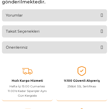
gönderilmektedir.
Yorumlar
Taksit Seçenekleri
Ürünü Değerlendirerek Müşterilerimize Deneyiminizden Bahsedin
🤩
Önerileriniz
Ürünü Değerlendir
Bu ürünün fiyat bilgisi, resim, ürün açıklamalarında ve diğer
konularda yetersiz gördüğünüz noktaları öneri formunu kullanarak
tarafımıza iletebilirsiniz.
Görüş ve önerileriniz için teşekkür ederiz.
Hızlı Kargo Hizmeti
%100 Güvenli Alışveriş
Ürün resmi kalitesiz, bozuk veya görüntülenemiyor.
Hafta İçi 15:00 Cumartesi
256bit SSL Sertifikası
11.00'e Kadar Siparişler Aynı
Ürün açıklamasında eksik bilgiler bulunuyor.
Gün Kargoda
Sitenize Pek Güvenemedim
Ürün fiyatı diğer sitelerden daha pahalı.