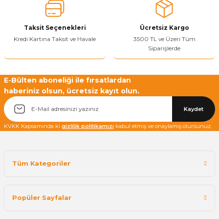
Bu ürüne benzer farklı alternatifler olmalı.
Taksit Seçenekleri
Ücretsiz Kargo
Kredi Kartına Taksit ve Havale
3500 TL ve Üzeri Tüm
Siparişlerde
Yetkiliye Gönder
E-Bülten aboneliği ile fırsatlardan
haberiniz olsun, ücretsiz kayıt olun.
Kaydet
KVKK Kapsamında ki
gizlilik politikamızı
kabul etmiş ve onaylamış olursunuz.
Tüm Kategoriler
Popüler Sayfalar