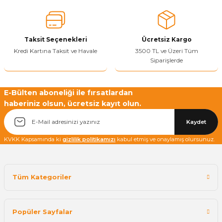
Ürün fiyatı diğer sitelerden daha pahalı.
Bu ürüne benzer farklı alternatifler olmalı.
Taksit Seçenekleri
Ücretsiz Kargo
Kredi Kartına Taksit ve Havale
3500 TL ve Üzeri Tüm
Siparişlerde
Yetkiliye Gönder
E-Bülten aboneliği ile fırsatlardan
haberiniz olsun, ücretsiz kayıt olun.
Kaydet
KVKK Kapsamında ki
gizlilik politikamızı
kabul etmiş ve onaylamış olursunuz.
Tüm Kategoriler
Popüler Sayfalar