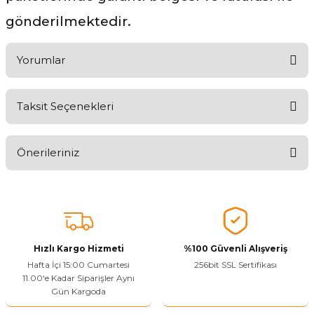
gönderilmektedir.
Yorumlar
Taksit Seçenekleri
Ürünü Değerlendirerek Müşterilerimize Deneyiminizden Bahsedin
🤩
Önerileriniz
Ürünü Değerlendir
Bu ürünün fiyat bilgisi, resim, ürün açıklamalarında ve diğer
konularda yetersiz gördüğünüz noktaları öneri formunu kullanarak
tarafımıza iletebilirsiniz.
Görüş ve önerileriniz için teşekkür ederiz.
Hızlı Kargo Hizmeti
%100 Güvenli Alışveriş
Ürün resmi kalitesiz, bozuk veya görüntülenemiyor.
Hafta İçi 15:00 Cumartesi
256bit SSL Sertifikası
11.00'e Kadar Siparişler Aynı
Ürün açıklamasında eksik bilgiler bulunuyor.
Gün Kargoda
Sitenize Pek Güvenemedim