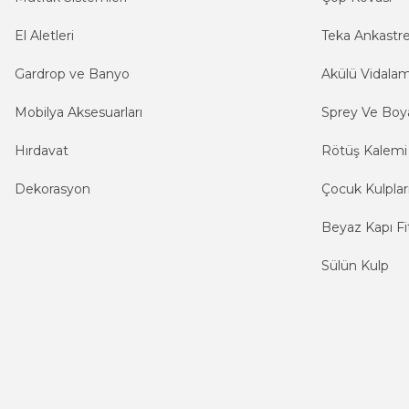
El Aletleri
Teka Ankastr
Gardrop ve Banyo
Akülü Vidala
Mobilya Aksesuarları
Sprey Ve Boya
Hırdavat
Rötüş Kalemi
Dekorasyon
Çocuk Kulplar
Beyaz Kapı Fit
Sülün Kulp