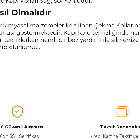
 Kapı Kolları Sağ, Sol Yönlüdür.
sıl Olmalıdır
 kimyasal malzemeler ile silinen Çekme Kollar ne
tması göstermektedir. Kapı kolu temizliğinde he
ı
; temizlerken nemli bir bez yardımı ile silmenize
hip olursunuz.
nularda yetersiz gördüğünüz noktaları öneri formunu kullanarak tarafımız
Ürünü Değerlendirerek Müşterilerimize Deneyiminizden Bahsedin🤩
Ürünü Değerlendir
0 Güvenli Alışveriş
Taksit Seçenekle
6bit SSL Sertifikası
Kredi Kartına Taksit ve