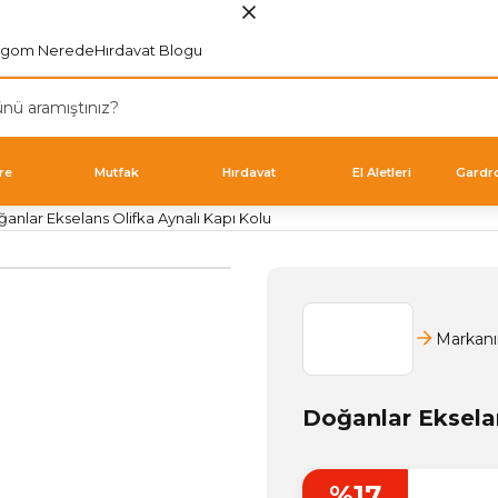
rgom Nerede
Hırdavat Blogu
re
Mutfak
Hırdavat
El Aletleri
Gardr
anlar Ekselans Olifka Aynalı Kapı Kolu
Markanı
Doğanlar Ekselan
%17