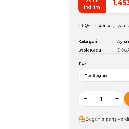
1.45
indirim
290,62 TL den başlayan ta
Kategori
Aynal
Stok Kodu
DOĞA
Tür
Bugün sipariş verd