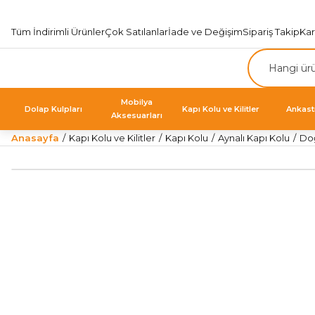
Tüm İndirimli Ürünler
Çok Satılanlar
İade ve Değişim
Sipariş Takip
Ka
Mobilya
Dolap Kulpları
Kapı Kolu ve Kilitler
Ankast
Aksesuarları
Anasayfa
Kapı Kolu ve Kilitler
Kapı Kolu
Aynalı Kapı Kolu
Doğ