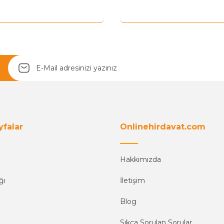
Yetkiliye Gönder
yfalar
Onlinehirdavat.com
Hakkımızda
ğı
İletişim
Blog
Sıkça Sorulan Sorular