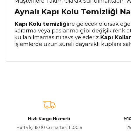
Müşterilere Takım Olarak Sunulmaktadır. Wc
Aynalı Kapı Kolu Temizliği Na
Kapı Kolu temizliği
ne gelecek olursak eğer
kararma veya paslanma gibi değişik renk a
kullanılmamasını tavsiye ederiz.
Kapı Kollar
işlemlerde uzun süreli dayanıklı kuplara sa
Bu ürünün fiyat bilgisi, resim, ürün açıklamalarında ve diğer ko
Görüş ve önerileriniz için teşekkür ederiz.
Ürün resmi kalitesiz, bozuk veya görüntülenemiyor.
Ürün açıklamasında eksik bilgiler bulunuyor.
Sitenize Pek Güvenemedim
Hızlı Kargo Hizmeti
%10
Ürün fiyatı diğer sitelerden daha pahalı.
Hafta İçi 15:00 Cumartesi 11.00'e
25