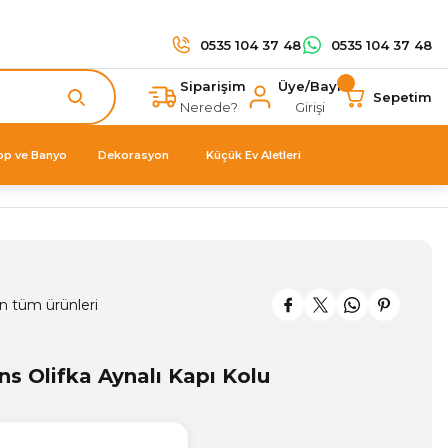
0535 104 37 48
0535 104 37 48
Siparişim
Üye/Bayi
Sepetim
Nerede?
Girişi
op ve Banyo
Dekorasyon
Küçük Ev Aletleri
n tüm ürünleri
s Olifka Aynalı Kapı Kolu