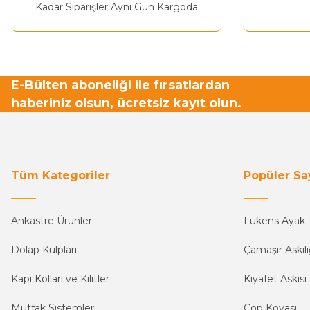
Bu ürüne benzer farklı alternatifler olmalı.
Kadar Siparişler Aynı Gün Kargoda
E-Bülten aboneliği ile fırsatlardan
haberiniz olsun, ücretsiz kayıt olun.
Tüm Kategoriler
Popüler Sa
Ankastre Ürünler
Lükens Ayak
Dolap Kulpları
Çamaşır Askılı
Kapı Kolları ve Kilitler
Kıyafet Askısı
Mutfak Sistemleri
Çöp Kovası