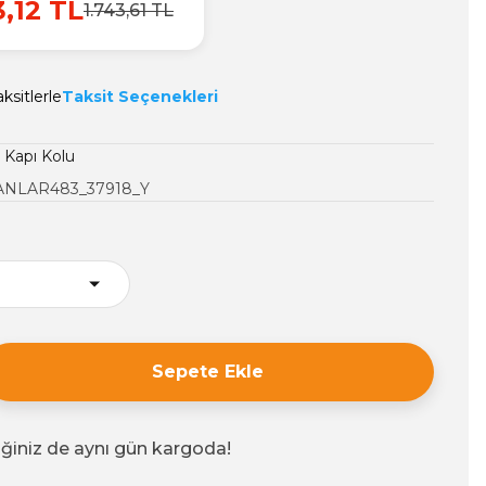
3,12 TL
1.743,61 TL
ksitlerle
Taksit Seçenekleri
ı Kapı Kolu
NLAR483_37918_Y
Sepete Ekle
iğiniz de aynı gün kargoda!