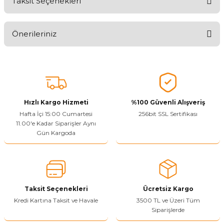
Taksit Seçenekleri
Ürünü Değerlendirerek Müşterilerimize Deneyiminizden Bahsedin
🤩
Önerileriniz
Ürünü Değerlendir
Bu ürünün fiyat bilgisi, resim, ürün açıklamalarında ve diğer
konularda yetersiz gördüğünüz noktaları öneri formunu kullanarak
tarafımıza iletebilirsiniz.
Görüş ve önerileriniz için teşekkür ederiz.
Hızlı Kargo Hizmeti
%100 Güvenli Alışveriş
Ürün resmi kalitesiz, bozuk veya görüntülenemiyor.
Hafta İçi 15:00 Cumartesi
256bit SSL Sertifikası
11.00'e Kadar Siparişler Aynı
Ürün açıklamasında eksik bilgiler bulunuyor.
Gün Kargoda
Sitenize Pek Güvenemedim
Ürün fiyatı diğer sitelerden daha pahalı.
Bu ürüne benzer farklı alternatifler olmalı.
Taksit Seçenekleri
Ücretsiz Kargo
Kredi Kartına Taksit ve Havale
3500 TL ve Üzeri Tüm
Siparişlerde