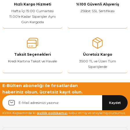
Hızlı Kargo Hizmeti
%100 Güvenli Alışveriş
Ürün resmi kalitesiz, bozuk veya görüntülenemiyor.
Hafta İçi 15:00 Cumartesi
256bit SSL Sertifikası
11.00'e Kadar Siparişler Aynı
Ürün açıklamasında eksik bilgiler bulunuyor.
Gün Kargoda
Sitenize Pek Güvenemedim
Ürün fiyatı diğer sitelerden daha pahalı.
Bu ürüne benzer farklı alternatifler olmalı.
Taksit Seçenekleri
Ücretsiz Kargo
Kredi Kartına Taksit ve Havale
3500 TL ve Üzeri Tüm
Siparişlerde
Yetkiliye Gönder
E-Bülten aboneliği ile fırsatlardan
haberiniz olsun, ücretsiz kayıt olun.
Kaydet
KVKK Kapsamında ki
gizlilik politikamızı
kabul etmiş ve onaylamış olursunuz.