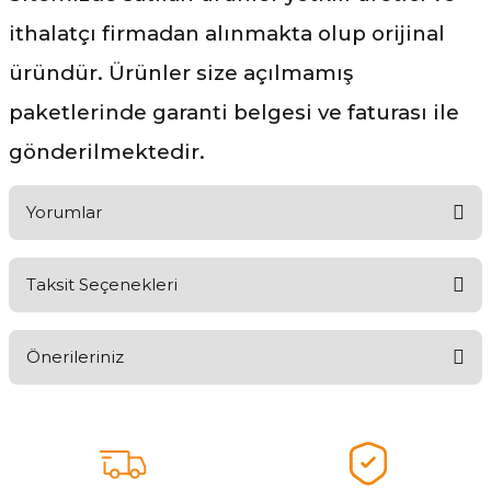
ithalatçı firmadan alınmakta olup orijinal
üründür. Ürünler size açılmamış
paketlerinde garanti belgesi ve faturası ile
gönderilmektedir.
Yorumlar
Taksit Seçenekleri
Ürünü Değerlendirerek Müşterilerimize Deneyiminizden Bahsedin
🤩
Önerileriniz
Ürünü Değerlendir
Bu ürünün fiyat bilgisi, resim, ürün açıklamalarında ve diğer
konularda yetersiz gördüğünüz noktaları öneri formunu kullanarak
tarafımıza iletebilirsiniz.
Görüş ve önerileriniz için teşekkür ederiz.