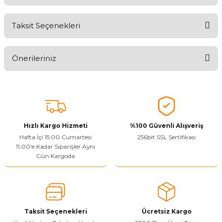
Taksit Seçenekleri
Ürünü Değerlendirerek Müşterilerimize Deneyiminizden Bahsedin
🤩
Önerileriniz
Ürünü Değerlendir
Bu ürünün fiyat bilgisi, resim, ürün açıklamalarında ve diğer
konularda yetersiz gördüğünüz noktaları öneri formunu kullanarak
tarafımıza iletebilirsiniz.
Görüş ve önerileriniz için teşekkür ederiz.
Hızlı Kargo Hizmeti
%100 Güvenli Alışveriş
Ürün resmi kalitesiz, bozuk veya görüntülenemiyor.
Hafta İçi 15:00 Cumartesi
256bit SSL Sertifikası
11.00'e Kadar Siparişler Aynı
Ürün açıklamasında eksik bilgiler bulunuyor.
Gün Kargoda
Sitenize Pek Güvenemedim
Ürün fiyatı diğer sitelerden daha pahalı.
Bu ürüne benzer farklı alternatifler olmalı.
Taksit Seçenekleri
Ücretsiz Kargo