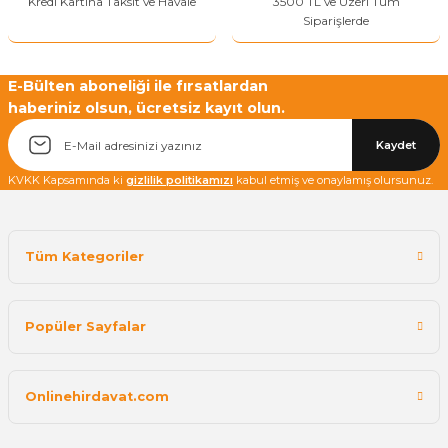
Kredi Kartına Taksit ve Havale
3500 TL ve Üzeri Tüm
Siparişlerde
Yetkiliye Gönder
E-Bülten aboneliği ile fırsatlardan
haberiniz olsun, ücretsiz kayıt olun.
Kaydet
KVKK Kapsamında ki
gizlilik politikamızı
kabul etmiş ve onaylamış olursunuz.
Tüm Kategoriler
Popüler Sayfalar
Onlinehirdavat.com