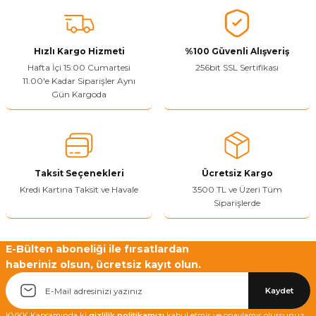
Vitrin Ara Ayakları
Askı Boruları ve Flanşları
Cam Kilidi
Piton Askı
Tutkal Çeşitleri
Fırça ve Spatula
Sıcak Hava Tabancası
Sabunluk
Pantolonluk
Ayak Tablaları
Ara Ayak ve Aparatları
Sandık Kilitleri
Streç
El Rendesi
Şampuanlık
Hızlı Kargo Hizmeti
%100 Güvenli Alışveriş
Hafta İçi 15:00 Cumartesi
256bit SSL Sertifikası
11.00'e Kadar Siparişler Aynı
aları
Papuç Çeşitleri
Elektronik Kilitler
Vida, Dübel ve Çivi
Silikon Tabancaları
Tuvalet Fırçalığı
Gün Kargoda
Zımba Teli
Tuvalet Kağıtlılığı
Zımpara Çeşitleri
Taksit Seçenekleri
Ücretsiz Kargo
Kredi Kartına Taksit ve Havale
3500 TL ve Üzeri Tüm
Siparişlerde
E-Bülten aboneliği ile fırsatlardan
haberiniz olsun, ücretsiz kayıt olun.
Kaydet
KVKK Kapsamında ki
gizlilik politikamızı
kabul etmiş ve onaylamış olursunuz.