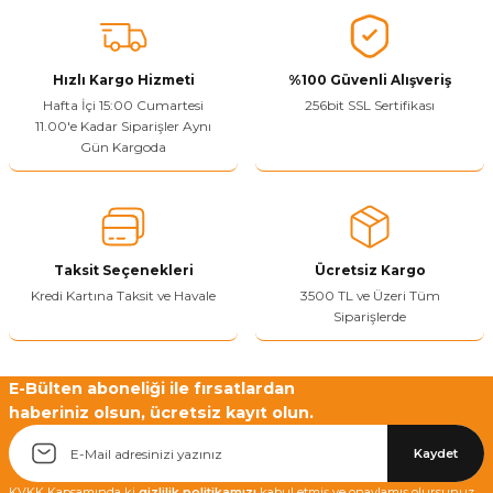
Vitrin Ara Ayakları
Askı Boruları ve Flanşları
Cam Kilidi
Piton Askı
Tutkal Çeşitleri
Fırça ve Spatula
Sıcak Hava Tabancası
Sabunluk
Pantolonluk
Ayak Tablaları
Ara Ayak ve Aparatları
Sandık Kilitleri
Streç
El Rendesi
Şampuanlık
Hızlı Kargo Hizmeti
%100 Güvenli Alışveriş
Hafta İçi 15:00 Cumartesi
256bit SSL Sertifikası
11.00'e Kadar Siparişler Aynı
aları
Papuç Çeşitleri
Elektronik Kilitler
Vida, Dübel ve Çivi
Silikon Tabancaları
Tuvalet Fırçalığı
Gün Kargoda
Zımba Teli
Tuvalet Kağıtlılığı
Zımpara Çeşitleri
Taksit Seçenekleri
Ücretsiz Kargo
Kredi Kartına Taksit ve Havale
3500 TL ve Üzeri Tüm
Siparişlerde
E-Bülten aboneliği ile fırsatlardan
haberiniz olsun, ücretsiz kayıt olun.
Kaydet
KVKK Kapsamında ki
gizlilik politikamızı
kabul etmiş ve onaylamış olursunuz.