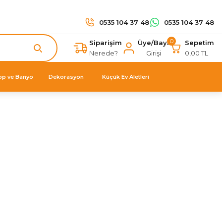
0535 104 37 48
0535 104 37 48
0
Siparişim
Üye/Bayi
Sepetim
Nerede?
Girişi
0,00 TL
op ve Banyo
Dekorasyon
Küçük Ev Aletleri