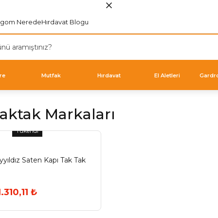
rgom Nerede
Hırdavat Blogu
re
Mutfak
Hırdavat
El Aletleri
Gardr
aktak Markaları
Tükendi
yıldız Saten Kapı Tak Tak
1.310,11 ₺