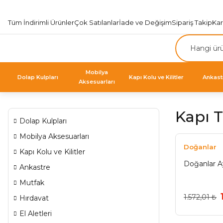
Tüm İndirimli Ürünler
Çok Satılanlar
İade ve Değişim
Sipariş Takip
Ka
Mobilya
Dolap Kulpları
Kapı Kolu ve Kilitler
Ankast
Aksesuarları
Kapı T
Dolap Kulpları
Mobilya Aksesuarları
Doğanlar
Kapı Kolu ve Kilitler
Doğanlar Ay
Ankastre
Mutfak
1.572,01 ₺
Hırdavat
El Aletleri