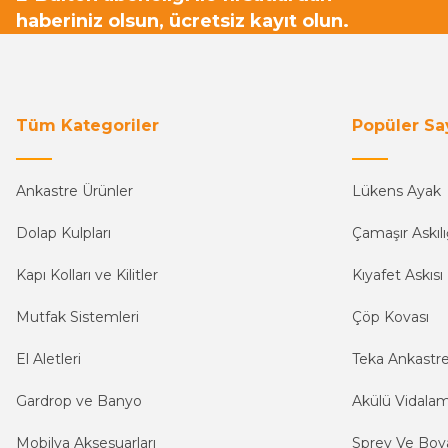
haberiniz olsun, ücretsiz kayıt olun.
Tüm Kategoriler
Popüler Sa
Ankastre Ürünler
Lükens Ayak
Dolap Kulpları
Çamaşır Askılı
Kapı Kolları ve Kilitler
Kıyafet Askısı
Mutfak Sistemleri
Çöp Kovası
El Aletleri
Teka Ankastr
Gardrop ve Banyo
Akülü Vidala
Mobilya Aksesuarları
Sprey Ve Boya