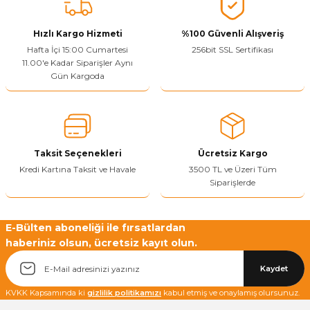
Vitrin Ara Ayakları
Askı Boruları ve Flanşları
Cam Kilidi
Piton Askı
Tutkal Çeşitleri
Fırça ve Spatula
Sıcak Hava Tabancası
Sabunluk
Pantolonluk
Hızlı Kargo Hizmeti
%100 Güvenli Alışveriş
Hafta İçi 15:00 Cumartesi
256bit SSL Sertifikası
Ayak Tablaları
Ara Ayak ve Aparatları
Sandık Kilitleri
Streç
El Rendesi
Şampuanlık
11.00'e Kadar Siparişler Aynı
Gün Kargoda
aları
Papuç Çeşitleri
Elektronik Kilitler
Vida, Dübel ve Çivi
Silikon Tabancaları
Tuvalet Fırçalığı
Zımba Teli
Tuvalet Kağıtlılığı
Zımpara Çeşitleri
Taksit Seçenekleri
Ücretsiz Kargo
Kredi Kartına Taksit ve Havale
3500 TL ve Üzeri Tüm
Siparişlerde
E-Bülten aboneliği ile fırsatlardan
haberiniz olsun, ücretsiz kayıt olun.
Kaydet
KVKK Kapsamında ki
gizlilik politikamızı
kabul etmiş ve onaylamış olursunuz.