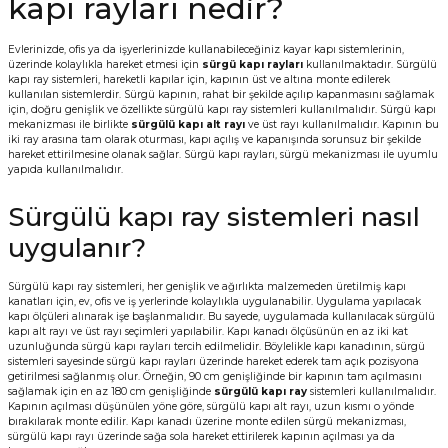
kapı rayları nedir?
Vitrin Ara Ayakları
Askı Boruları ve Flanşları
Cam Kilidi
Piton Askı
Tutkal Çeşitleri
Fırça ve Spatula
Sıcak Hava Tabancası
Sabunluk
Pantolonluk
Evlerinizde, ofis ya da işyerlerinizde kullanabileceğiniz kayar kapı sistemlerinin,
üzerinde kolaylıkla hareket etmesi için
sürgü kapı rayları
kullanılmaktadır. Sürgülü
Ayak Tablaları
Ara Ayak ve Aparatları
Sandık Kilitleri
Streç
El Rendesi
Şampuanlık
kapı ray sistemleri, hareketli kapılar için, kapının üst ve altına monte edilerek
kullanılan sistemlerdir. Sürgü kapının, rahat bir şekilde açılıp kapanmasını sağlamak
için, doğru genişlik ve özellikte sürgülü kapı ray sistemleri kullanılmalıdır. Sürgü kapı
aları
Papuç Çeşitleri
Elektronik Kilitler
Vida, Dübel ve Çivi
Silikon Tabancaları
Tuvalet Fırçalığı
mekanizması ile birlikte
sürgülü kapı alt rayı
ve üst rayı kullanılmalıdır. Kapının bu
iki ray arasına tam olarak oturması, kapı açılış ve kapanışında sorunsuz bir şekilde
hareket ettirilmesine olanak sağlar. Sürgü kapı rayları, sürgü mekanizması ile uyumlu
Zımba Teli
Tuvalet Kağıtlılığı
yapıda kullanılmalıdır.
Sürgülü kapı ray sistemleri nasıl
Zımpara Çeşitleri
uygulanır?
Sürgülü kapı ray sistemleri, her genişlik ve ağırlıkta malzemeden üretilmiş kapı
kanatları için, ev, ofis ve iş yerlerinde kolaylıkla uygulanabilir. Uygulama yapılacak
kapı ölçüleri alınarak işe başlanmalıdır. Bu sayede, uygulamada kullanılacak sürgülü
kapı alt rayı ve üst rayı seçimleri yapılabilir. Kapı kanadı ölçüsünün en az iki kat
uzunluğunda sürgü kapı rayları tercih edilmelidir. Böylelikle kapı kanadının, sürgü
sistemleri sayesinde sürgü kapı rayları üzerinde hareket ederek tam açık pozisyona
getirilmesi sağlanmış olur. Örneğin, 90 cm genişliğinde bir kapının tam açılmasını
sağlamak için en az 180 cm genişliğinde
sürgülü kapı ray
sistemleri kullanılmalıdır.
Kapının açılması düşünülen yöne göre, sürgülü kapı alt rayı, uzun kısmı o yönde
bırakılarak monte edilir. Kapı kanadı üzerine monte edilen sürgü mekanizması,
sürgülü kapı rayı üzerinde sağa sola hareket ettirilerek kapının açılması ya da