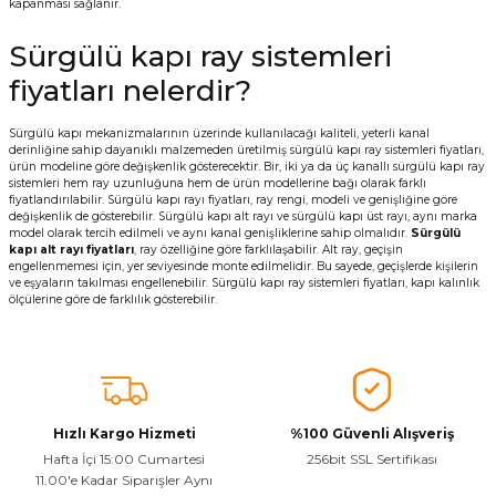
kapanması sağlanır.
Sürgülü kapı ray sistemleri
fiyatları nelerdir?
Sürgülü kapı mekanizmalarının üzerinde kullanılacağı kaliteli, yeterli kanal
derinliğine sahip dayanıklı malzemeden üretilmiş sürgülü kapı ray sistemleri fiyatları,
ürün modeline göre değişkenlik gösterecektir. Bir, iki ya da üç kanallı sürgülü kapı ray
sistemleri hem ray uzunluğuna hem de ürün modellerine bağı olarak farklı
fiyatlandırılabilir. Sürgülü kapı rayı fiyatları, ray rengi, modeli ve genişliğine göre
değişkenlik de gösterebilir. Sürgülü kapı alt rayı ve sürgülü kapı üst rayı, aynı marka
model olarak tercih edilmeli ve aynı kanal genişliklerine sahip olmalıdır.
Sürgülü
kapı alt rayı fiyatları
, ray özelliğine göre farklılaşabilir. Alt ray, geçişin
engellenmemesi için, yer seviyesinde monte edilmelidir. Bu sayede, geçişlerde kişilerin
ve eşyaların takılması engellenebilir. Sürgülü kapı ray sistemleri fiyatları, kapı kalınlık
ölçülerine göre de farklılık gösterebilir.
Hızlı Kargo Hizmeti
%100 Güvenli Alışveriş
Hafta İçi 15:00 Cumartesi
256bit SSL Sertifikası
11.00'e Kadar Siparişler Aynı