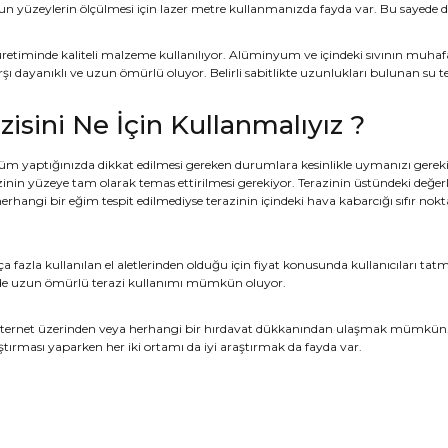
n yüzeylerin ölçülmesi için lazer metre kullanmanızda fayda var. Bu sayede d
 üretiminde kaliteli malzeme kullanılıyor. Alüminyum ve içindeki sıvının muh
rşı dayanıklı ve uzun ömürlü oluyor. Belirli sabitlikte uzunlukları bulunan su te
zisini Ne İçin Kullanmalıyız ?
lçüm yaptığınızda dikkat edilmesi gereken durumlara kesinlikle uymanızı gerek
azinin yüzeye tam olarak temas ettirilmesi gerekiyor. Terazinin üstündeki değer
erhangi bir eğim tespit edilmediyse terazinin içindeki hava kabarcığı sıfır nokt
ça fazla kullanılan el aletlerinden olduğu için fiyat konusunda kullanıcıları ta
e uzun ömürlü terazi kullanımı mümkün oluyor.
 internet üzerinden veya herhangi bir hırdavat dükkanından ulaşmak mümkün
ştırması yaparken her iki ortamı da iyi araştırmak da fayda var.