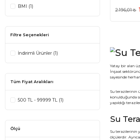
BMI (1)
2.196,01 ₺
Filtre Seçenekleri
İndirimli Ürünler (1)
Yatay bir alan 
İnşaat sektörünü
sayesinde herhan
Tüm Fiyat Aralıkları
Su terazilerinin
konulduğunda sıv
500 TL - 99999 TL (1)
yapıldığı terazil
Su Tera
Ölçü
Su terazilerinin 
ölçülerdir. Ayrıca