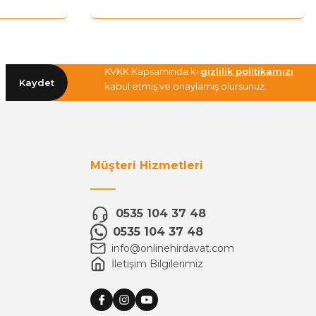
KVKK Kapsamında ki
gizlilik politikamızı
Kaydet
kabul etmiş ve onaylamış olursunuz.
Müşteri Hizmetleri
0535 104 37 48
0535 104 37 48
info@onlinehirdavat.com
İletişim Bilgilerimiz