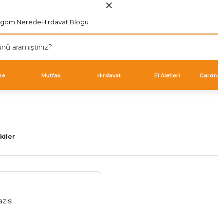
rgom Nerede
Hırdavat Blogu
re
Mutfak
Hırdavat
El Aletleri
Gardr
kiler
zisi