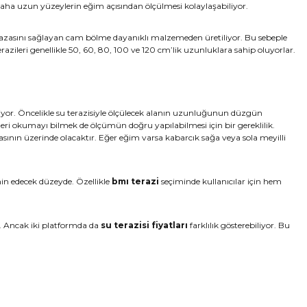
aha uzun yüzeylerin eğim açısından ölçülmesi kolaylaşabiliyor.
afazasını sağlayan cam bölme dayanıklı malzemeden üretiliyor. Bu sebeple
razileri genellikle 50, 60, 80, 100 ve 120 cm’lik uzunluklara sahip oluyorlar.
iyor. Öncelikle su terazisiyle ölçülecek alanın uzunluğunun düzgün
leri okumayı bilmek de ölçümün doğru yapılabilmesi için bir gereklilik.
asının üzerinde olacaktır. Eğer eğim varsa kabarcık sağa veya sola meyilli
tmin edecek düzeyde. Özellikle
bmı terazi
seçiminde kullanıcılar için hem
. Ancak iki platformda da
su terazisi fiyatları
farklılık gösterebiliyor. Bu