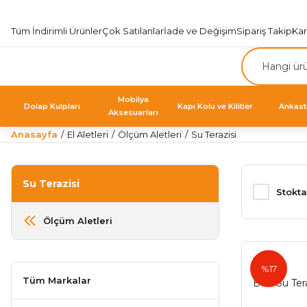
Tüm İndirimli Ürünler
Çok Satılanlar
İade ve Değişim
Sipariş Takip
Ka
Mobilya
Dolap Kulpları
Kapı Kolu ve Kilitler
Ankast
Aksesuarları
Anasayfa
El Aletleri
Ölçüm Aletleri
Su Terazisi
Su Terazisi
Stokta
Ölçüm Aletleri
BMI
%17
Tüm Markalar
BMI Su Tera