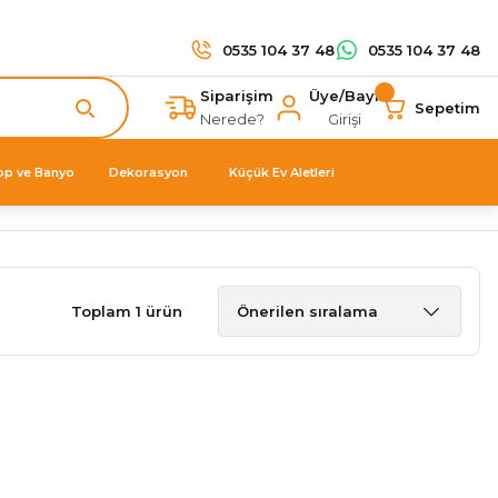
0535 104 37 48
0535 104 37 48
Siparişim
Üye/Bayi
Sepetim
Nerede?
Girişi
op ve Banyo
Dekorasyon
Küçük Ev Aletleri
Toplam 1 ürün