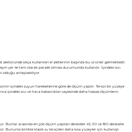
at sektöründe sıkça kullanılan el aletlerinin başında bu ürünler gelmektedir.
in yer ile tam olarak paralel olması durumunda kullanılır. İçindeki sıvı
 olduğu anlaşılabiliyor.
zinin içindeki suyun hareketlerine göre de ölçüm yapılır. Terazi bir yüzeye
ca içindeki sıvı ve hava kabarcıkları sayesinde daha hassas ölçümlerin
ttur. Bunlar arasında en çok ölçüm yapılan dereceler 45, 90 ve 180 derecelik
or. Bununla birlikte klasik su terazileri daha kısa yüzeyler için kullanışlı