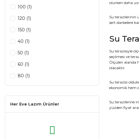
olurken daha uzu
100 (1)
Su terazilerinin
120 (1)
sert darbelere ka
150 (1)
Su Tera
40 (1)
Su terazisiyle ö
50 (1)
seçilmesi ve ter
Ölçülen alanda h
60 (1)
olacaktır.
80 (1)
Su terazisi olduk
ekonomik hem d
Su terazilerine
Her Eve Lazım Ürünler
yüzden fiyat ara