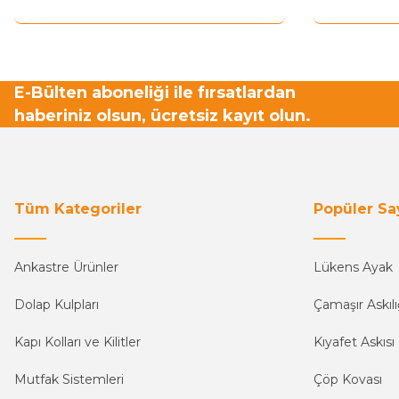
E-Bülten aboneliği ile fırsatlardan
haberiniz olsun, ücretsiz kayıt olun.
Tüm Kategoriler
Popüler Sa
Ankastre Ürünler
Lükens Ayak
Dolap Kulpları
Çamaşır Askılı
Kapı Kolları ve Kilitler
Kıyafet Askısı
Mutfak Sistemleri
Çöp Kovası