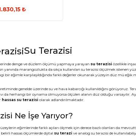
1.830,15 ₺
Su Terazisi
üzerinde denge ve düzlem ölçümü yapmaya yarayan
su terazisi
özellikle inşa
n yanında marangozlukta da sıkça kullanılan su terazisi ölçülmek istenen yüzey
gi bir eğimle karşılaşıldığında farklı değerler okunarak yüzeyin düz mü eğik mi
 üretiminde genelde üzerinde su ve hava kabarcığı kullanıldığını görüyoruz. Tera
ı da herhangi bir oynama olmuyorsa ölçülen alanın düz olduğu varsayılır. Ayrı
er
hassas su terazisi
olarak adlandırılmaktadır.
zisi Ne İşe Yarıyor?
yüzeylerin eğimlerinde farklı açıları ölçmek için derece bazlı olanları da mevcu
 belirli hassas ölçümlerde dijital
su terazi
ve analog su terazisi de kullanılabiliy