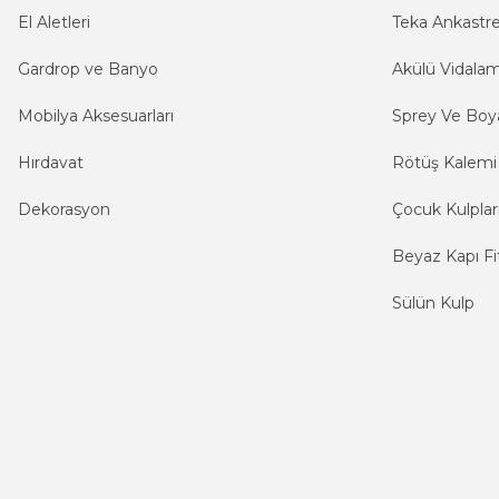
El Aletleri
Teka Ankastr
Gardrop ve Banyo
Akülü Vidala
Mobilya Aksesuarları
Sprey Ve Boya
Hırdavat
Rötüş Kalemi
Dekorasyon
Çocuk Kulplar
Beyaz Kapı Fit
Sülün Kulp