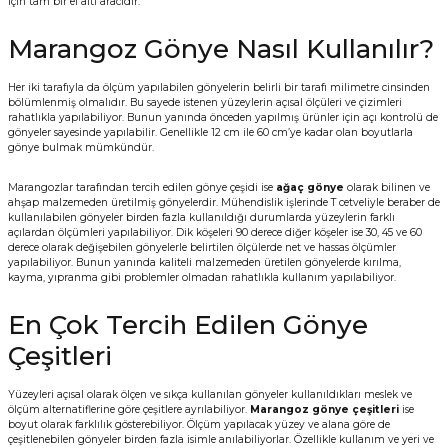
için tam bir el altı aracıdır.
Marangoz Gönye Nasıl Kullanılır?
Her iki tarafıyla da ölçüm yapılabilen gönyelerin belirli bir tarafı milimetre cinsinden
bölümlenmiş olmalıdır. Bu sayede istenen yüzeylerin açısal ölçüleri ve çizimleri
rahatlıkla yapılabiliyor. Bunun yanında önceden yapılmış ürünler için açı kontrolü de
gönyeler sayesinde yapılabilir. Genellikle 12 cm ile 60 cm’ye kadar olan boyutlarla
gönye bulmak mümkündür.
Marangozlar tarafından tercih edilen gönye çeşidi ise
ağaç gönye
olarak bilinen ve
ahşap malzemeden üretilmiş gönyelerdir. Mühendislik işlerinde T cetveliyle beraber de
kullanılabilen gönyeler birden fazla kullanıldığı durumlarda yüzeylerin farklı
açılardan ölçümleri yapılabiliyor. Dik köşeleri 90 derece diğer köşeler ise 30, 45 ve 60
derece olarak değişebilen gönyelerle belirtilen ölçülerde net ve hassas ölçümler
yapılabiliyor. Bunun yanında kaliteli malzemeden üretilen gönyelerde kırılma,
kayma, yıpranma gibi problemler olmadan rahatlıkla kullanım yapılabiliyor.
En Çok Tercih Edilen Gönye
Çeşitleri
Yüzeyleri açısal olarak ölçen ve sıkça kullanılan gönyeler kullanıldıkları meslek ve
ölçüm alternatiflerine göre çeşitlere ayrılabiliyor.
Marangoz gönye çeşitleri
ise
boyut olarak farklılık gösterebiliyor. Ölçüm yapılacak yüzey ve alana göre de
çeşitlenebilen gönyeler birden fazla isimle anılabiliyorlar. Özellikle kullanım ve yeri ve