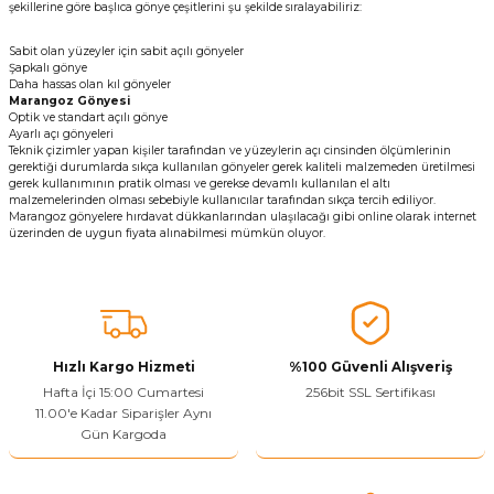
şekillerine göre başlıca gönye çeşitlerini şu şekilde sıralayabiliriz:
Sabit olan yüzeyler için sabit açılı gönyeler
Şapkalı gönye
Daha hassas olan kıl gönyeler
Marangoz Gönyesi
Optik ve standart açılı gönye
Ayarlı açı gönyeleri
Teknik çizimler yapan kişiler tarafından ve yüzeylerin açı cinsinden ölçümlerinin
gerektiği durumlarda sıkça kullanılan gönyeler gerek kaliteli malzemeden üretilmesi
gerek kullanımının pratik olması ve gerekse devamlı kullanılan el altı
malzemelerinden olması sebebiyle kullanıcılar tarafından sıkça tercih ediliyor.
Marangoz gönyelere hırdavat dükkanlarından ulaşılacağı gibi online olarak internet
üzerinden de uygun fiyata alınabilmesi mümkün oluyor.
Hızlı Kargo Hizmeti
%100 Güvenli Alışveriş
Hafta İçi 15:00 Cumartesi
256bit SSL Sertifikası
11.00'e Kadar Siparişler Aynı
Gün Kargoda