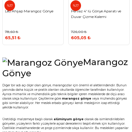
Leo
%17
%17
Vitrin Ara Ayakları
Askı Boruları ve Flanşları
Cam Kilidi
Piton Askı
Tutkal Çeşitleri
Fırça ve Spatula
Sıcak Hava Tabancası
Sabunluk
Pantolonluk
Leo Ahşap Marangoz Gönye
Pervaz 4' lü Gönye Aparatı ve
Duvar Çizme Kalemi
Ayak Tablaları
Ara Ayak ve Aparatları
Sandık Kilitleri
Streç
El Rendesi
Şampuanlık
78,60 ₺
726,00 ₺
aları
Papuç Çeşitleri
Elektronik Kilitler
Vida, Dübel ve Çivi
Silikon Tabancaları
Tuvalet Fırçalığı
65,51 ₺
605,05 ₺
Zımba Teli
Tuvalet Kağıtlılığı
Marangoz
Zımpara Çeşitleri
Gönye
Diğer bir adı açı ölçer olan gönye, marangozlar için önemli el aletlerindendir. Bunun
yanında daha küçük ve pratik olanları okullarda öğrenciler tarafından kullanılıyor.
Ayrıca mimarlık ve mühendislik gibi teknik bilgiler içeren mesleklerde de ölçü aracı
olarak sıkça kullanılıyor. Çeşitlerine göre
marangoz gönye
veya mühendis gönyesi
gibi isimler alabiliyor. Her meslek erbabı gönyeyi kendi mesleğinin icap ettirdiği
şekilde kullanıyor.
Üretildiği malzemeye bağlı olarak
alüminyum gönye
olarak da isimlendirilebilen
gönyeler, yüzeylerin farklı yüzeylerle açısal derecelerini tespit etmek için kullanılıyor.
Özellikle imalathanelerde ve proje çizimlerinde sıkça kullanılır. Bu meslekleri yapanlar