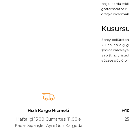
boşluklarda etkil
göstermektedir. 
ortaya çıkarmakt
Kusursu
Sprey poliüretan
kullanılabildiği 
şekilde çalkalay
yapıştırıcıyı is
yüzeye güçlü bir
Hızlı Kargo Hizmeti
%10
Hafta İçi 15:00 Cumartesi 11.00'e
25
Kadar Siparişler Aynı Gün Kargoda