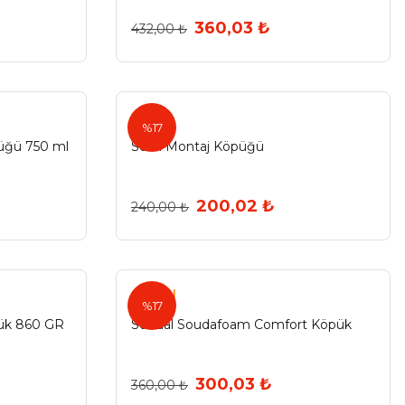
360,03 ₺
432,00 ₺
Selsil
%17
püğü 750 ml
Selsil Montaj Köpüğü
200,02 ₺
240,00 ₺
Soudal
%17
ük 860 GR
Soudal Soudafoam Comfort Köpük
300,03 ₺
360,00 ₺