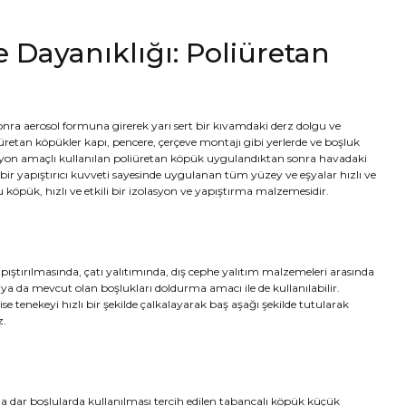
e Dayanıklığı: Poliüretan
nra aerosol formuna girerek yarı sert bir kıvamdaki derz dolgu ve
üretan köpükler kapı, pencere, çerçeve montajı gibi yerlerde ve boşluk
syon amaçlı kullanılan poliüretan köpük uygulandıktan sonra havadaki
ir yapıştırıcı kuvveti sayesinde uygulanan tüm yüzey ve eşyalar hızlı ve
köpük, hızlı ve etkili bir izolasyon ve yapıştırma malzemesidir.
yapıştırılmasında, çatı yalıtımında, dış cephe yalıtım malzemeleri arasında
 ya da mevcut olan boşlukları doldurma amacı ile de kullanılabilir.
ise tenekeyi hızlı bir şekilde çalkalayarak baş aşağı şekilde tutularak
z.
 dar boşlularda kullanılması tercih edilen tabancalı köpük küçük