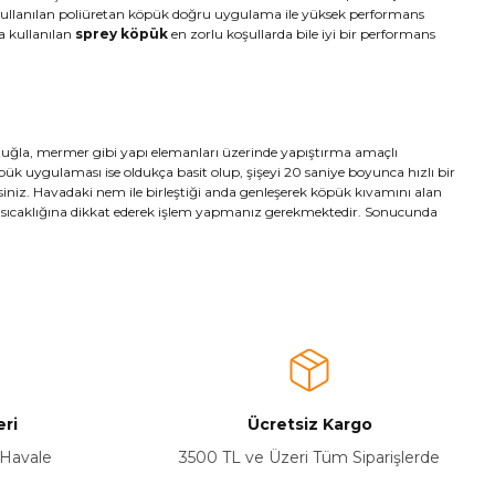
için kullanılan poliüretan köpük doğru uygulama ile yüksek performans
a kullanılan
sprey köpük
en zorlu koşullarda bile iyi bir performans
tuğla, mermer gibi yapı elemanları üzerinde yapıştırma amaçlı
öpük uygulaması ise oldukça basit olup, şişeyi 20 saniye boyunca hızlı bir
siniz. Havadaki nem ile birleştiği anda genleşerek köpük kıvamını alan
e sıcaklığına dikkat ederek işlem yapmanız gerekmektedir. Sonucunda
ri
Ücretsiz Kargo
 Havale
3500 TL ve Üzeri Tüm Siparişlerde