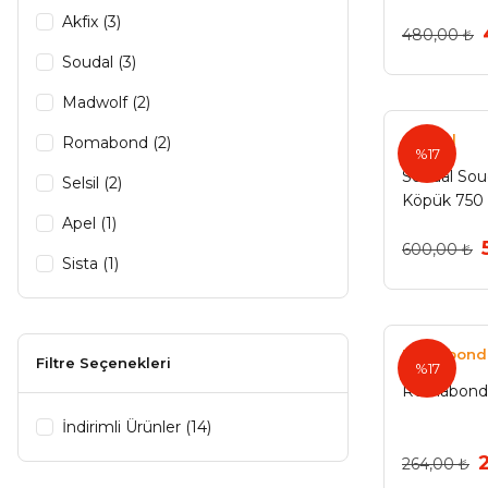
Akfix (3)
480,00 ₺
Soudal (3)
Madwolf (2)
Soudal
Romabond (2)
%17
Soudal So
Selsil (2)
Köpük 750
Apel (1)
600,00 ₺
Sista (1)
Romabond
Filtre Seçenekleri
%17
Romabond 
İndirimli Ürünler (14)
264,00 ₺