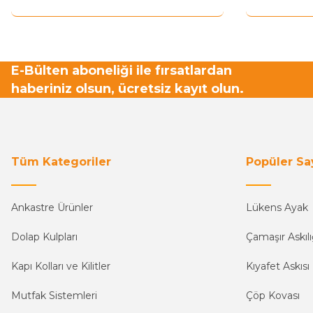
E-Bülten aboneliği ile fırsatlardan
haberiniz olsun, ücretsiz kayıt olun.
Tüm Kategoriler
Popüler Sa
Ankastre Ürünler
Lükens Ayak
Dolap Kulpları
Çamaşır Askılı
Kapı Kolları ve Kilitler
Kıyafet Askısı
Mutfak Sistemleri
Çöp Kovası