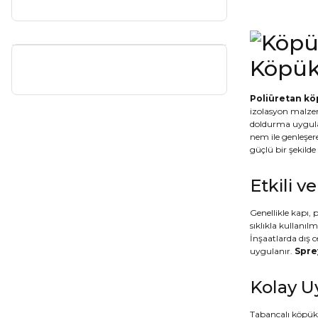
Köpü
Poliüretan k
izolasyon malzem
doldurma uygula
nem ile genleşer
güçlü bir şekild
Etkili v
Genellikle kapı, 
sıklıkla kullanıl
İnşaatlarda dış 
uygulanır.
Spre
Kolay U
Tabancalı köpük 