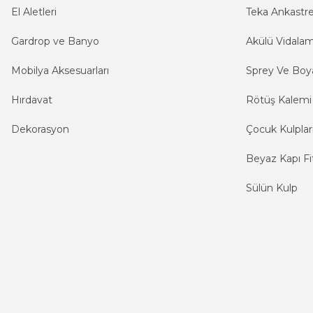
El Aletleri
Teka Ankastr
Gardrop ve Banyo
Akülü Vidala
Mobilya Aksesuarları
Sprey Ve Boya
Hırdavat
Rötüş Kalemi
Dekorasyon
Çocuk Kulplar
Beyaz Kapı Fit
Sülün Kulp