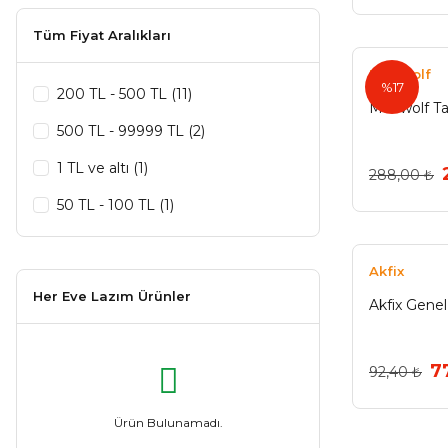
Tüm Fiyat Aralıkları
Madwolf
%17
200 TL - 500 TL (11)
Madwolf Ta
500 TL - 99999 TL (2)
1 TL ve altı (1)
288,00 ₺
50 TL - 100 TL (1)
Akfix
Her Eve Lazım Ürünler
Akfix Gene
7
92,40 ₺
Ürün Bulunamadı.