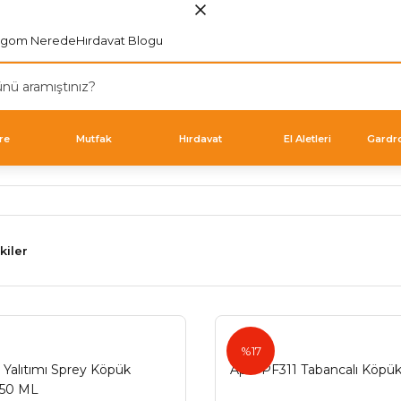
rgom Nerede
Hırdavat Blogu
re
Mutfak
Hırdavat
El Aletleri
Gardr
kiler
Apel
%17
 Yalıtımı Sprey Köpük
Apel PF311 Tabancalı Köpü
850 ML