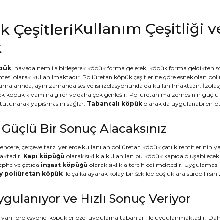
Kullanım Çeşitliği v
k
öpük
, havada nem ile birleşerek köpük forma gelerek, köpük forma geldikten so
esi olarak kullanılmaktadır. Poliüretan köpük çeşitlerine göre esnek olan poli
malarında, aynı zamanda ses ve ısı izolasyonunda da kullanılmaktadır. İzola
ek köpük kıvamına girer ve daha çok genleşir. Poliüretan malzemesinin güçlü b
e tutunarak yapışmasını sağlar.
Tabancalı köpük
olarak da uygulanabilen bu 
e Güçlü Bir Sonuç Alacaksınız
pencere, çerçeve tarzı yerlerde kullanılan poliüretan köpük çatı kiremitlerinin 
maktadır.
Kapı köpüğü
olarak sıklıkla kullanılan bu köpük kapıda oluşabilecek
cephe ve çatıda
inşaat köpüğü
olarak sıklıkla tercih edilmektedir. Uygulaması 
y poliüretan köpük
ile çalkalayarak kolay bir şekilde boşluklara sürebilirsini
ygulanıyor ve Hızlı Sonuç Veriyor
yani profesyonel köpükler özel uygulama tabanları ile uygulanmaktadır. Daha