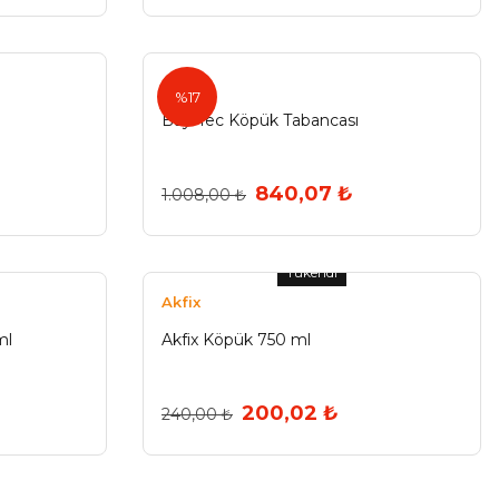
%17
Bay-Tec Köpük Tabancası
840,07 ₺
1.008,00 ₺
Tükendi
Akfix
ml
Akfix Köpük 750 ml
200,02 ₺
240,00 ₺