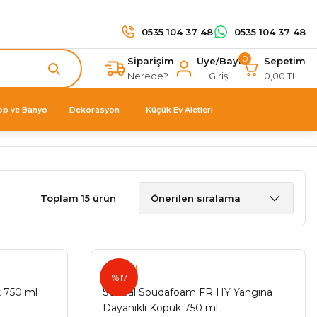
0535 104 37 48
0535 104 37 48
0
Siparişim
Üye/Bayi
Sepetim
Nerede?
Girişi
0,00 TL
op ve Banyo
Dekorasyon
Küçük Ev Aletleri
Toplam 15 ürün
Soudal
%17
k 750 ml
Soudal Soudafoam FR HY Yangına
Dayanıklı Köpük 750 ml