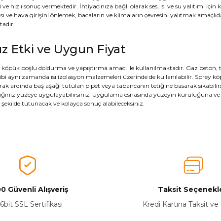
i ve hızlı sonuç vermektedir. İhtiyacınıza bağlı olarak ses, ısı ve su yalıtımı 
Isı ve hava girişini önlemek, bacaların ve klimaların çevresini yalıtmak amaçlıd
adır.
z Etki ve Uygun Fiyat
 köpük boşlu doldurma ve yapıştırma amacı ile kullanılmaktadır. Gaz beton, 
gibi aynı zamanda ısı izolasyon malzemeleri üzerinde de kullanılabilir. Sprey k
arak ardında baş aşağı tutulan pipet veya tabancanın tetiğine basarak sıkabilir
tediğiniz yüzeye uygulayabilirsiniz. Uygulama esnasında yüzeyin kuruluğuna v
 şekilde tutunacak ve kolayca sonuç alabileceksiniz.
0 Güvenli Alışveriş
Taksit Seçenekle
6bit SSL Sertifikası
Kredi Kartına Taksit ve