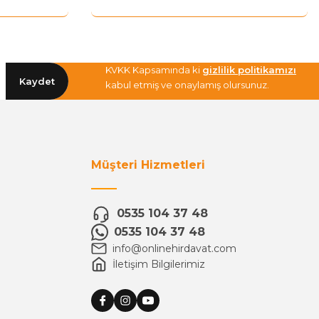
KVKK Kapsamında ki
gizlilik politikamızı
Kaydet
kabul etmiş ve onaylamış olursunuz.
Müşteri Hizmetleri
0535 104 37 48
0535 104 37 48
info@onlinehirdavat.com
İletişim Bilgilerimiz