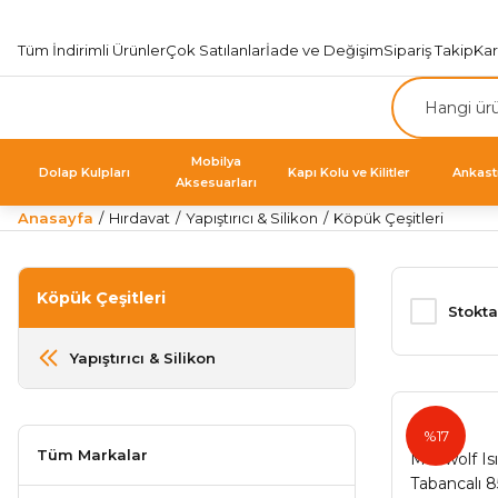
Tüm İndirimli Ürünler
Çok Satılanlar
İade ve Değişim
Sipariş Takip
Ka
Mobilya
Dolap Kulpları
Kapı Kolu ve Kilitler
Ankast
Aksesuarları
Anasayfa
Hırdavat
Yapıştırıcı & Silikon
Köpük Çeşitleri
Köpük Çeşitleri
Stokta
Yapıştırıcı & Silikon
Sista
%17
Tüm Markalar
Madwolf Isı
Tabancalı 