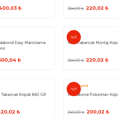
400,03 ₺
220,02 ₺
264,00 ₺
Selsil
%17
udabond Easy Mantolama
Selsil Tabancalı Montaj Kö
 ml
500,04 ₺
220,02 ₺
264,00 ₺
Romabond
%17
Tabancalı Köpük 860 GR
Romabond Poliüretan Köp
220,02 ₺
200,02 ₺
240,00 ₺