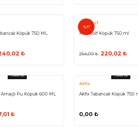
Madwolf
%17
bancalı Köpük 750 ML
Madwolf Köpük 750 ml
240,02 ₺
220,02 ₺
264,00 ₺
Tükendi
Tükendi
Akfix
l Amaçlı Pu Köpük 600 ML
Akfix Tabancalı Köpük 750 
7,01 ₺
0,00 ₺