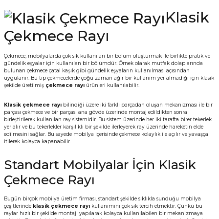
Vitrin Ara Ayakları
Askı Boruları ve Flanşları
Cam Kilidi
Piton Askı
Tutkal Çeşitleri
Fırça ve Spatula
Sıcak Hava Tabancası
Sabunluk
Pantolonluk
Klasik
Çekmece Rayı
Ayak Tablaları
Ara Ayak ve Aparatları
Sandık Kilitleri
Streç
El Rendesi
Şampuanlık
Çekmece, mobilyalarda çok sık kullanılan bir bölüm oluşturmak ile birlikte pratik ve
aları
Papuç Çeşitleri
Elektronik Kilitler
Vida, Dübel ve Çivi
Silikon Tabancaları
Tuvalet Fırçalığı
gündelik eşyalar için kullanılan bir bölümdür. Örnek olarak mutfak dolaplarında
bulunan çekmece çatal kaşık gibi gündelik eşyaların kullanılması açısından
uygulanır. Bu tip çekmecelerde çoğu zaman ağır bir kullanım yer almadığı için klasik
Zımba Teli
Tuvalet Kağıtlılığı
şekilde üretilmiş
çekmece rayı
ürünleri kullanılabilir.
Klasik çekmece rayı
bilindiği üzere iki farklı parçadan oluşan mekanizması ile bir
Zımpara Çeşitleri
parçası çekmece ve bir parçası ana gövde üzerinde montaj edildikten sonra
birleştirilerek kullanılan ray sistemidir. Bu sistem üzerinde her iki tarafta birer tekerlek
yer alır ve bu tekerlekler karşılıklı bir şekilde ilerleyerek ray üzerinde hareketin elde
edilmesini sağlar. Bu sayede mobilya içerisinde çekmece kolaylık ile açılır ve yavaşça
itilerek kolayca kapanabilir.
Standart Mobilyalar İçin Klasik
Çekmece Rayı
Bugün birçok mobilya üretim firması, standart şekilde sıklıkla sunduğu mobilya
çeşitlerinde
klasik çekmece rayı
kullanımını çok sık tercih etmektir. Çünkü bu
raylar hızlı bir şekilde montajı yapılarak kolayca kullanılabilen bir mekanizmaya