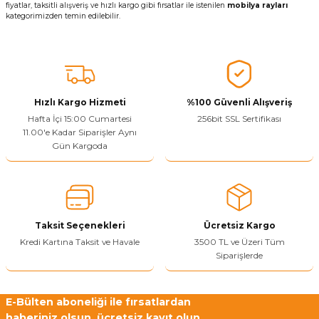
fiyatlar, taksitli alışveriş ve hızlı kargo gibi fırsatlar ile istenilen
mobilya rayları
kategorimizden temin edilebilir.
Hızlı Kargo Hizmeti
%100 Güvenli Alışveriş
Hafta İçi 15:00 Cumartesi
256bit SSL Sertifikası
11.00'e Kadar Siparişler Aynı
Gün Kargoda
Taksit Seçenekleri
Ücretsiz Kargo
Kredi Kartına Taksit ve Havale
3500 TL ve Üzeri Tüm
Siparişlerde
E-Bülten aboneliği ile fırsatlardan
haberiniz olsun, ücretsiz kayıt olun.