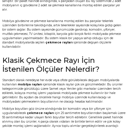
sahiptir. Bir paket halinde alındığında, 4 parçadan oluşan bu ray sisteminde 2 adet
mobilyanın iç gövdesine 2 adet ise çekmece kanallarına montaj edilen parçalar yer
alır.
Mobilya gövdesine ve çekmece kanallarına montaj edilen bu parçalar tekerlek
üzerinden birbirlerine takıldığında, artık tekerlekler sayesinde kolaylıkla gidip gelen
bir sistem sağlar. Bu sistem sayesinde günümüzde gardırop, komodin, şifonyer,
mutfak çekmecesi, TV ünitesi, kitaplık, karyola gibi birçok farklı mobilyada çekmece
uygulamaları yapılmaktadır. Bu sistem klasik bir yapıya sahip olduğu için de
standart mobilyalarda seçilen
çekmece rayları
içerisinde değişen ölçülerle
kullanılabilir.
Klasik Çekmece Rayı İçin
İstenilen Ölçüler Nelerdir?
Standart olarak neredeyse her evde veya ofiste görülebilecek değişen mobilyalarda
kullanılan
mobilya rayları
içerisinde klasik raylar çok sık görülmektedir. Bu ürünler
kategorimizde görüldüğü üzere Samet veya Yeniler gibi markalar üzerinden tercih
edilerek, kolayca montaj işlemi yapılarak mobilyada çekmece kullanılır bir hale
getirilebilir. Bu açıdan da öncelikle hangi mobilya üzerinde kullanılacağı ve
mobilyadaki çekmecelerin boyutlarının ne olacağı hesaba katılmalıdır.
Mobilya boyutları göz önüne alındığında bir komodin veya bir şifonyer için
uygulanabilecek
çekmece rayları
için 25 santimetre boyutlarından başlamak üzere
55 santimetreye kadar ulaşan farklı boyutlar tercih edilebilir. Genellikle paket halinde
alınmış olan bu ürünler, 4 parça olarak vidaları ile birlikte temin edilir ve çok kolay
şekilde montaj işlemi sağlanabilir. Ayrıca toplu alımlar gerçekleştirilerek avantajlı