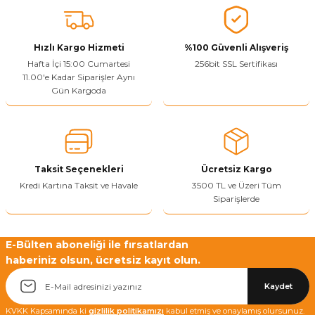
Hızlı Kargo Hizmeti
%100 Güvenli Alışveriş
Hafta İçi 15:00 Cumartesi
256bit SSL Sertifikası
11.00'e Kadar Siparişler Aynı
Gün Kargoda
Taksit Seçenekleri
Ücretsiz Kargo
Kredi Kartına Taksit ve Havale
3500 TL ve Üzeri Tüm
Siparişlerde
E-Bülten aboneliği ile fırsatlardan
haberiniz olsun, ücretsiz kayıt olun.
Kaydet
KVKK Kapsamında ki
gizlilik politikamızı
kabul etmiş ve onaylamış olursunuz.