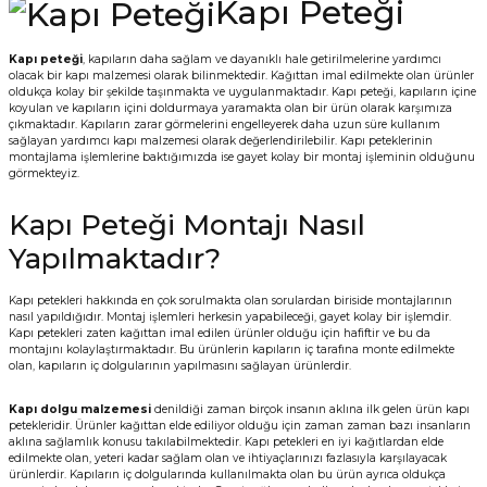
Kapı Peteği
Vitrin Ara Ayakları
Askı Boruları ve Flanşları
Cam Kilidi
Piton Askı
Tutkal Çeşitleri
Fırça ve Spatula
Sıcak Hava Tabancası
Sabunluk
Pantolonluk
Kapı peteği
, kapıların daha sağlam ve dayanıklı hale getirilmelerine yardımcı
olacak bir kapı malzemesi olarak bilinmektedir. Kağıttan imal edilmekte olan ürünler
Ayak Tablaları
Ara Ayak ve Aparatları
Sandık Kilitleri
Streç
El Rendesi
Şampuanlık
oldukça kolay bir şekilde taşınmakta ve uygulanmaktadır. Kapı peteği, kapıların içine
koyulan ve kapıların içini doldurmaya yaramakta olan bir ürün olarak karşımıza
çıkmaktadır. Kapıların zarar görmelerini engelleyerek daha uzun süre kullanım
aları
Papuç Çeşitleri
Elektronik Kilitler
Vida, Dübel ve Çivi
Silikon Tabancaları
Tuvalet Fırçalığı
sağlayan yardımcı kapı malzemesi olarak değerlendirilebilir. Kapı peteklerinin
montajlama işlemlerine baktığımızda ise gayet kolay bir montaj işleminin olduğunu
görmekteyiz.
Zımba Teli
Tuvalet Kağıtlılığı
Kapı Peteği Montajı Nasıl
Zımpara Çeşitleri
Yapılmaktadır?
Kapı petekleri hakkında en çok sorulmakta olan sorulardan biriside montajlarının
nasıl yapıldığıdır. Montaj işlemleri herkesin yapabileceği, gayet kolay bir işlemdir.
Kapı petekleri zaten kağıttan imal edilen ürünler olduğu için hafiftir ve bu da
montajını kolaylaştırmaktadır. Bu ürünlerin kapıların iç tarafına monte edilmekte
olan, kapıların iç dolgularının yapılmasını sağlayan ürünlerdir.
Kapı dolgu malzemesi
denildiği zaman birçok insanın aklına ilk gelen ürün kapı
petekleridir. Ürünler kağıttan elde ediliyor olduğu için zaman zaman bazı insanların
aklına sağlamlık konusu takılabilmektedir. Kapı petekleri en iyi kağıtlardan elde
edilmekte olan, yeteri kadar sağlam olan ve ihtiyaçlarınızı fazlasıyla karşılayacak
ürünlerdir. Kapıların iç dolgularında kullanılmakta olan bu ürün ayrıca oldukça