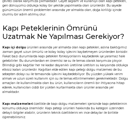
çevreci olarak karşımıza çıkmaktadır. Gayet sağlam ve kullanışlı olan kapı petekleri,
geri dönüşümü oldukça kolay bir şekilde yapılmakta olan ürünlerdir. Bu sayede
günümüzün önemli problemleri arasında yer almakta olan, doğa kirliliği içinde
olumlu bir adım atılmış olur.
Kapı Peteklerinin Ömrünü
Uzatmak Ne Yapılması Gerekiyor?
Kapı içi dolgu
ürünleri arasında yer almakta olan kapı petekleri, aslına baktığımız
zaman gayet uzun ömürlü ve kolay kolay işlevini kaybetmeyen ürünlerden birisidir.
Fakat bazı durumlarda kapı petekleri fonksiyonlarını kaybederek işe yaramaz hale
gelebilirler. Bu durumlardan en önemlisi ise su ile temas olarak karşımıza çıkıyor.
Bilindiği gibi kağıtlar her ne kadar dayanıklı üretilirse üretilsin su karşısında oldukça
etkisiz kalan ürünlerdir. Kağıttan elde edilen kapı peteği dolgu malzemesi de bu
sebepten dolayı su ile temasında işlevini kaybedebiliyor. Bu yüzden yüksek verim
almak ve uzun süreli kullanım için su ile temas ettirilmemeleri gerekmektedir. Dolgu
amaçları ile kullanılmakta olan bu ürün, kullanıcıların önemli bir ihtiyacına hitap
ederek, kullanıcıları ciddi bir yükten kurtarmakta olan ürünler arasında yer
almaktadır.
Kapı malzemeleri
özellikle de kapı dolgu malzemeleri içerisinde kapı peteklerinin
konumu oldukça önemlidir. Kapı peteği ürünleri hakkında bu kategori üzerinden
detaylı bilgiler alabilir, ürünlerin teknik özelliklerini en ince detaylar ile birlikte
öğrenebilirsiniz.