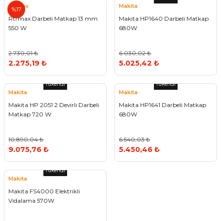
Rtrmax
Makita
%17
Vitrin Ara Ayakları
Askı Boruları ve Flanşları
Cam Kilidi
Piton Askı
Tutkal Çeşitleri
Fırça ve Spatula
Sıcak Hava Tabancası
Sabunluk
Pantolonluk
Rtrmax Darbeli Matkap 13 mm
Makita HP1640 Darbeli Matkap
550 W
680W
Ayak Tablaları
Ara Ayak ve Aparatları
Sandık Kilitleri
Streç
El Rendesi
Şampuanlık
2.730,01 ₺
6.030,02 ₺
aları
Papuç Çeşitleri
Elektronik Kilitler
Vida, Dübel ve Çivi
Silikon Tabancaları
Tuvalet Fırçalığı
2.275,19 ₺
5.025,42 ₺
Zımba Teli
Tuvalet Kağıtlılığı
Tükendi
Tükendi
Makita
Makita
Makita HP 2051 2 Devirli Darbeli
Makita HP1641 Darbeli Matkap
Zımpara Çeşitleri
Matkap 720 W
680W
10.890,04 ₺
6.540,03 ₺
9.075,76 ₺
5.450,46 ₺
Tükendi
Makita
Makita FS4000 Elektrikli
Vidalama 570W