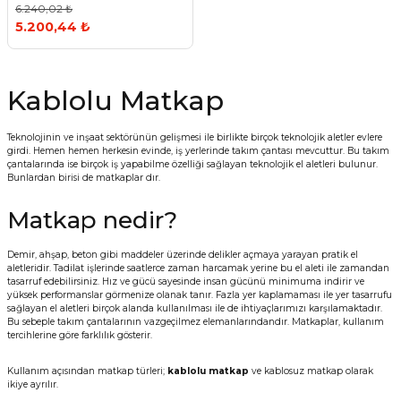
6.240,02 ₺
5.200,44 ₺
Kablolu Matkap
Teknolojinin ve inşaat sektörünün gelişmesi ile birlikte birçok teknolojik aletler evlere
girdi. Hemen hemen herkesin evinde, iş yerlerinde takım çantası mevcuttur. Bu takım
çantalarında ise birçok iş yapabilme özelliği sağlayan teknolojik el aletleri bulunur.
Bunlardan birisi de matkaplar dır.
Matkap nedir?
Demir, ahşap, beton gibi maddeler üzerinde delikler açmaya yarayan pratik el
aletleridir. Tadilat işlerinde saatlerce zaman harcamak yerine bu el aleti ile zamandan
tasarruf edebilirsiniz. Hız ve gücü sayesinde insan gücünü minimuma indirir ve
yüksek performanslar görmenize olanak tanır. Fazla yer kaplamaması ile yer tasarrufu
sağlayan el aletleri birçok alanda kullanılması ile de ihtiyaçlarımızı karşılamaktadır.
Bu sebeple takım çantalarının vazgeçilmez elemanlarındandır. Matkaplar, kullanım
tercihlerine göre farklılık gösterir.
Kullanım açısından matkap türleri;
kablolu matkap
ve kablosuz matkap olarak
ikiye ayrılır.