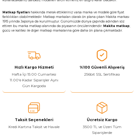
kullanacaksanız darbesiz modelleri tercih etmeniz en doğru karar olacaktır.
Matkap fiyatları
hakkında merak ettikleriniz varsa marka ve modele göre fiyat
farklılıkları olabilmektedir. Matkap markaları olarak ön plana çıkan Makita markası
1915 yılında Japonya da kurulmuştur. Günümüzde dünya çapında adından söz
ettiren bu marka matkap alanında da piyasanın öncülerindendir.
Makita matkap
;
gücü ve kalitesi ile diğer matkap markalarına göre daha ön plana çıkmaktadır.
Hızlı Kargo Hizmeti
%100 Güvenli Alışveriş
Hafta İçi 15:00 Cumartesi
256bit SSL Sertifikası
11.00'e Kadar Siparişler Aynı
Gün Kargoda
Taksit Seçenekleri
Ücretsiz Kargo
Kredi Kartına Taksit ve Havale
3500 TL ve Üzeri Tüm
Siparişlerde