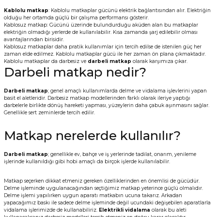
Kablolu matkap
: Kablolu matkaplar gücünü elektrik bağlantısından alır. Elektriğin
olduğu her ortamda güçlü bir çalışma performansı gösterir.
Kablosuz matkap: Gücünü üzerinde bulundurduğu aküden alan bu matkaplar
elektriğin olmadığı yerlerde de kullanılabilir. Kısa zamanda şarj edilebilir olması
avantajlarından birisidir.
Kablosuz matkaplar daha pratik kullanımlar için tercih edilse de istenilen güç her
zaman elde edilmez. Kablolu matkaplar gücü ile her zaman ön plana çıkmaktadır.
Kablolu matkaplar da darbesiz ve
darbeli matkap
olarak karşımıza çıkar.
Darbeli matkap nedir?
Darbeli matkap
; genel amaçlı kullanımlarda delme ve vidalama işlevlerini yapan
basit el aletleridir. Darbesiz matkap modellerinden farklı olarak ileriye yaptığı
darbelerle birlikte dönüş hareketi yapması, yüzeylerin daha çabuk aşınmasını sağlar.
Genellikle sert zeminlerde tercih edilir.
Matkap nerelerde kullanılır?
Darbeli matkap
; genellikle ev, bahçe ve iş yerlerinde tadilat, onarım, yenileme
işlerinde kullanıldığı gibi hobi amaçlı da birçok işlerde kullanılabilir.
Matkap seçerken dikkat etmeniz gereken özelliklerinden en önemlisi de gücüdür.
Delme işleminde uygulanacağından seçtiğimiz matkap yeterince güçlü olmalıdır.
Delme işlemi yapılırken uygun aparatı matkabın ucuna takarız. Arkadan
yapacağımız baskı ile sadece delme işleminde değil ucundaki değişebilen aparatlarla
vidalama işlerimizde de kullanabiliriz.
Elektrikli vidalama
olarak bu aleti