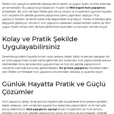
Pattex hızlı yapıştırıcı sektörde oldukça tercih edilen ve uygun fiyatlı ürünler arasında
yer almaktadır. Bu yapıştırıcıya başka bir muadil ise
Mitreapel hızlı yapıştırıcı
olmaktadır. Bu ürün ise tıpkı Pattex gibi sonuç veriyor ve müşterilerin günlük hayatta
hızlı ve pratik bir şekilde güvenle yapıştırma işlemi yapmasını sağlıyor. Hızlı
yapıştırıcı fiyatları ise kendi aralarında değişmekte olup boyut, marka ve kaliteye göre
değişiklik gösteriyor. Alıcıların hızlı yapıştırıcı bakarken dikkat ettikleri özellik ise hem
uygun fiyatlı olması hem de fiyat performans açısından iyi sonuçlar vermesi oluyor.
Kolay ve Pratik Şekilde
Uygulayabilirsiniz
Genellikle gündelik hayatta kırılan vazo, çerçeve, tabak, biblo ve benzeri parçaları bir
an önce yapıştırmak ve eski haline getirmek için kullanılan hızlı yaptırıcılarda aranan
özelliklerden birisi de kolaylıkla uygulanması ve hızlı bir şekilde yapıştırıcının
malzeme üzerinde kuruması gerekmektedir.
En iyi hızlı yapıştırıcı
markalarından
olan Pattex ve Mitreapel hızlı yapıştırıcı alıcılarından oldukça iyi puanlar alıyor.
Günlük Hayatta Pratik ve Güçlü
Çözümler
Hızlı yapıştırıcı spreyi ile de günlük hayatınızda oluşabilecek kırık çerçeve, porselen,
tabak, aksesuar, cam ve benzeri eşyalarınızı kolaylıkla yapıştırabilir ve ilk hali gibi
sonuç alabilirsiniz.
Hızlı yapıştırıcı spreyi
amacı müşterilerin en hızlı sonucu
almaları için en hızlı şekilde yapıştırıcının güçlü bir tutuş ile kurumasıdır. Sizlerde