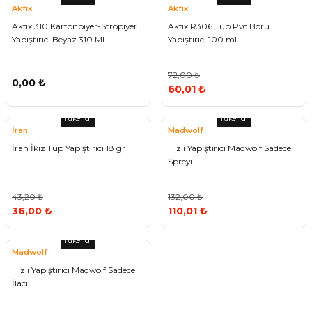
Akfix
Akfix
Vitrin Ara Ayakları
Askı Boruları ve Flanşları
Cam Kilidi
Piton Askı
Tutkal Çeşitleri
Fırça ve Spatula
Sıcak Hava Tabancası
Sabunluk
Pantolonluk
Akfix 310 Kartonpiyer-Stropiyer
Akfix R306 Tüp Pvc Boru
Yapıştırıcı Beyaz 310 Ml
Yapıştırıcı 100 ml
Ayak Tablaları
Ara Ayak ve Aparatları
Sandık Kilitleri
Streç
El Rendesi
Şampuanlık
72,00 ₺
0,00 ₺
aları
Papuç Çeşitleri
Elektronik Kilitler
Vida, Dübel ve Çivi
Silikon Tabancaları
Tuvalet Fırçalığı
60,01 ₺
Zımba Teli
Tuvalet Kağıtlılığı
Tükendi
Tükendi
İran
Madwolf
İran İkiz Tüp Yapıştırıcı 18 gr
Hızlı Yapıştırıcı Madwolf Sadece
Zımpara Çeşitleri
Spreyi
43,20 ₺
132,00 ₺
36,00 ₺
110,01 ₺
Tükendi
Madwolf
Hızlı Yapıştırıcı Madwolf Sadece
İlacı