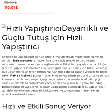
132,00 ₺
110,01 ₺
Dayanıklı ve
Güçlü Tutuş İçin Hızlı
Yapıştırıcı
Sektörde oldukça popüler olan ve birçok firma tarafından müşterilerin hizmetine
sunulan
hızlı yapıştırıcı
amacı en kısa süre içinde en etkili sonucu vererek
müşterilerin memnun kalmasını sağlamaktadır. Fakat tüm yapıştırıcılarda olduğu
gibi hızlı yapıştırıcılarda da en etkili ve en güçlü sonucu almak için kaliteli ve içeriği
güçlü olan markaları tercih etmelisiniz. Alanında oldukça başarılı ve çok fazla tercih
edilen
Pattex hızlı yapıştırıcı
müşterilerine en kısa sürede en güçlü tutuş ve en hızlı
kuruma imkanlarını sunuyor. İçeriğinin yapıştırıcı malzemeler tarafından yoğun
olması ve birazda su bazlı olması sebebi ile hızlı bir şekilde kuruyarak tutunduğu
bölgeye güçlü bir yapışkanlık sağlıyor. Çoğu alanda kullanılabilir bu yapıştırıcıları
gündelik hayatta cam parçaları, kırık porselen vazo veya diğer malzemeler de
rahatlıkla kullanabilirsiniz.
Hızlı ve Etkili Sonuç Veriyor