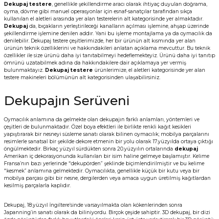
Dekupaj testere
, genellikle şekillendirme aracı olarak ihtiyaç duyulan doğrama,
oyma, dövme gibi manuel operasyonlar için esnaf-sanatçılar tarafından sıkça
kullanılan el aletleri arasında yer alan testerelerin alt kategorisinde yer almaktadır.
Dekupaj
da, bıçakların yerleştirileceği kanalların açılması işlemine, ahşap üzerinde
şekillendirme işlemine denilen addır. Yani bu işleme montajlama ya da oymacılık da
denilebilir. Dekupaj testere çeşitlerimizde, her bir ürünün alt kısmında yer alan
ürünün teknik özelliklerini ve hakkındakileri anlatan açıklama mevcuttur. Bu teknik
özellikler ile size ürünü daha iyi tanıtabilmeyi hedeflemekteyiz. Ürünü daha iyi tanıtıp
ömrünü uzatabilmek adına da hakkındakilere dair açıklamaya yer vermiş
bulunmaktayız.
Dekupaj testere
ürünlerimize, el aletleri kategorisinde yer alan
testere makineleri bölümünün alt kategorisinden ulaşabilirsiniz.
Dekupajın Serüveni
Oymacılık anlamına da gelmekte olan dekupajın farklı anlamları, yöntemleri ve
çeşitleri de bulunmaktadır. Özel boya efektleri ile birlikte renkli kağıt kesikleri
yapıştırarak bir nesneyi süsleme sanatı olarak bilinen oymacılık; mobilya parçalarını
resimlerle sanatsal bir şekilde dekore etmenin bir yolu olarak 17.yüzyılda ortaya çıktığı
öngülmektedir. Birkaç yüzyıl sürdükten sonra 20.yüzyılın ortalarında
dekupaj
Amerikan iç dekorasyonunda kullanılan bir isim haline gelmeye başlamıştır. Kelime
Fransa’nın bazı yerlerinde "dekupörden” şeklinde biçimlendirilmiştir ve bu kelime
"kesmek” anlamına gelmektedir. Oymacılıkta, genellikle küçük bir kutu veya bir
mobilya parçası gibi bir nesne, dergilerden veya amaca uygun üretilmiş kağıtlardan
kesilmiş parçalarla kaplıdır.
Dekupaj, 18.yüzyıl İngiltere’sinde varsayılmakta olan kökenlerinden sonra
Japanning’in sanatı olarak da biliniyordu. Birçok çeşide sahiptir. 3D dekupaj, bir dizi