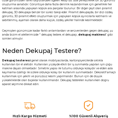
özde görüntüden farklı boyutlardaki ögeleri kesip üst üste yerleştirerek bir 3D görüntü
oluşturma sanatıdır. Görüntüye daha fazla derinlik kazandırmak için genellikle her
katman arasında yapışkan köpük ara parçalar bulunur. Bir diğer çeşit olan piramit
dekupaj, 3D dekupaja benzer bir süreci takip eder. Piramit dekupajda, bir dizi özdeş
görüntü, 3D piramit efekti oluşturmak için yapışkan köpük ayırıcılarla katmanlı ve
sabitlenmiş, aşamalı olarak daha küçük, özdeş şekiller halinde kesilmektedir.
Geçmişten günümüze kadar farklı anlamlardan ve serüvenlerden geçen dekupaj, şu
anda bizim el aletlerimizde " dekupaj testere, el dekupajı,
dekupaj makinesi
” gibi
isimleri almıştır.
Neden Dekupaj Testere?
Dekupaj testeresi
genel olarak mobilyacılarda, kartonpiyercilerde sıklıkla
kullanılan bir el aletidir. Kullanılan yüzeyde etkili bir iş sunmakta yapılan işin çoğu
makine dayalı olmaktadır. Simetrik yapısı ile tutumu oldukça kolaydır ve elden asla
kaymama özelliği ile sizlere oldukça kolay bir kullanım sunmaktadır. Dekoratif amaçlı
kullanmak için şekilli ve pürüzsüz kesim yapılmalıdır. Bunun için de düşük
yüksekliklerde olan bıçaklar kullanılmalıdır. Dekupaj testereleri kullanırken doğru
aparat seçimine dikkat edin.
Hızlı Kargo Hizmeti
%100 Güvenli Alışveriş