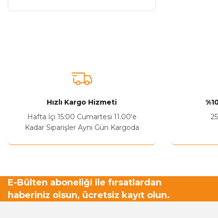
Hızlı Kargo Hizmeti
%10
Hafta İçi 15:00 Cumartesi 11.00'e
25
Kadar Siparişler Aynı Gün Kargoda
E-Bülten aboneliği ile fırsatlardan
haberiniz olsun, ücretsiz kayıt olun.