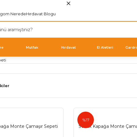
rgom Nerede
Hırdavat Blogu
re
Mutfak
Hırdavat
El Aletleri
Gardr
eti
kiler
Starax
%17
ağa Monte Çamaşır Sepeti
Starax Kapağa Monte Çamaş