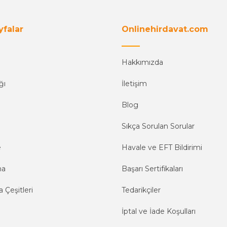
yfalar
Onlinehirdavat.com
Hakkımızda
ğı
İletişim
Blog
Sıkça Sorulan Sorular
e
Havale ve EFT Bildirimi
ma
Başarı Sertifikaları
 Çeşitleri
Tedarikçiler
İptal ve İade Koşulları