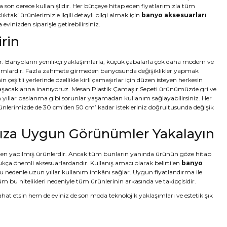
son derece kullanışlıdır. Her bütçeye hitap eden fiyatlarımızla tüm
aki ürünlerimizle ilgili detaylı bilgi almak için
banyo aksesuarları
evinizden siparişle getirebilirsiniz.
rin
ır. Banyoların yenilikçi yaklaşımlarla, küçük çabalarla çok daha modern ve
i adımlardır. Fazla zahmete girmeden banyosunda değişiklikler yapmak
eşitli yerlerinde özellikle kirli çamaşırlar için düzen isteyen herkesin
 ulaşacaklarına inanıyoruz. Mesan Plastik Çamaşır Sepeti ürünümüzde gri ve
ıllar paslanma gibi sorunlar yaşamadan kullanım sağlayabilirsiniz. Her
nlerimizde de 30 cm’den 50 cm’ kadar istekleriniz doğrultusunda değişik
ınıza Uygun Görünümler Yakalayın
rden yapılmış ürünlerdir. Ancak tüm bunların yanında ürünün göze hitap
ukça önemli aksesuarlardandır. Kullanış amacı olarak belirtilen
banyo
 nedenle uzun yıllar kullanım imkânı sağlar. Uygun fiyatlandırma ile
u nitelikleri nedeniyle tüm ürünlerinin arkasında ve takipçisidir.
hat etsin hem de eviniz de son moda teknolojik yaklaşımları ve estetik şık