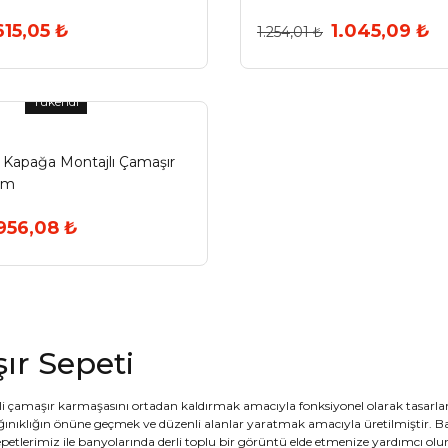
615,05 ₺
1.045,09 ₺
1.254,01 ₺
Tükendi
1 Kapağa Montajlı Çamaşır
cm
956,08 ₺
ır Sepeti
li çamaşır karmaşasını ortadan kaldırmak amacıyla fonksiyonel olarak tasarla
ınıklığın önüne geçmek ve düzenli alanlar yaratmak amacıyla üretilmiştir. Ban
epetlerimiz ile banyolarında derli toplu bir görüntü elde etmenize yardımcı 