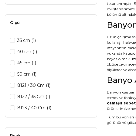
tasarlanmıştır. 
müşterilerimize 
bölümü altındaki 
Ölçü
Banyonu
Uzun çalışma saa
35 cm (1)
kullanışlı hale 
isteyenlerin başv
40 cm (1)
yukarıda kategor
beyaz olmak üze
45 cm (1)
ölçüde çekmecey
ölçülerde ve aba
50 cm (1)
Banyo A
8121 / 30 Cm (1)
Banyo aksesuarla
8122 / 35 Cm (1)
etmesi ve fonksi
çamaşır sepet
8123 / 40 Cm (1)
ürünlerimize her
Tüm bu yönleri i
8124 / 45 Cm (1)
görünümü göste
8125 / 50 Cm (1)
Renk