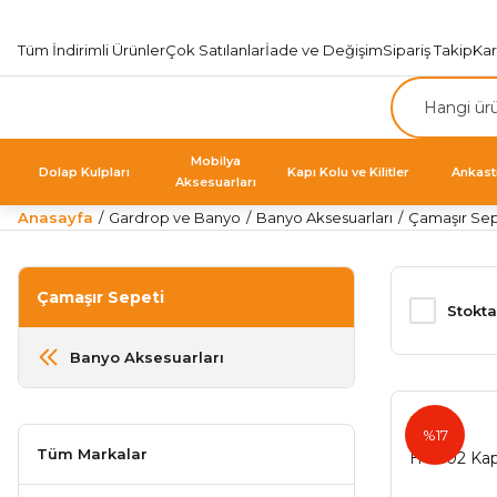
Tüm İndirimli Ürünler
Çok Satılanlar
İade ve Değişim
Sipariş Takip
Ka
Mobilya
Dolap Kulpları
Kapı Kolu ve Kilitler
Ankast
Aksesuarları
Anasayfa
Gardrop ve Banyo
Banyo Aksesuarları
Çamaşır Sep
Çamaşır Sepeti
Stokta
Banyo Aksesuarları
Huzur
%17
Tüm Markalar
H-8102 Kap