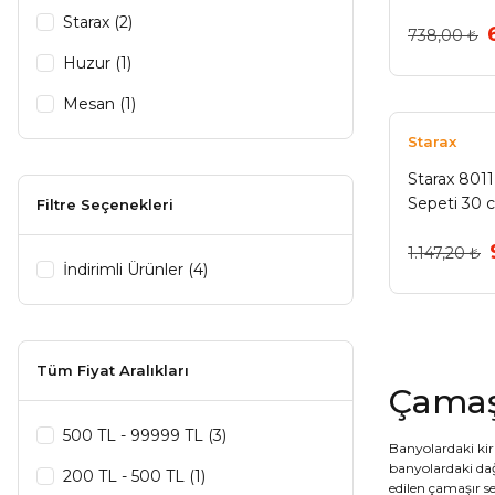
Starax (2)
738,00 ₺
Huzur (1)
Mesan (1)
Starax
Starax 801
Sepeti 30 
Filtre Seçenekleri
1.147,20 ₺
İndirimli Ürünler (4)
Tüm Fiyat Aralıkları
Çamaş
500 TL - 99999 TL (3)
Banyolardaki kir
banyolardaki dağ
200 TL - 500 TL (1)
edilen çamaşır s