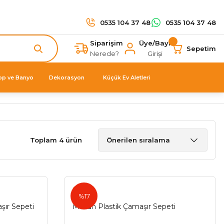
0535 104 37 48
0535 104 37 48
Siparişim
Üye/Bayi
Sepetim
Nerede?
Girişi
op ve Banyo
Dekorasyon
Küçük Ev Aletleri
Toplam 4 ürün
Mesan
%17
ır Sepeti
Mesan Plastik Çamaşır Sepeti