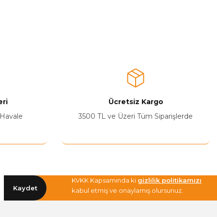
ri
Ücretsiz Kargo
 Havale
3500 TL ve Üzeri Tüm Siparişlerde
KVKK Kapsamında ki
gizlilik politikamızı
Kaydet
kabul etmiş ve onaylamış olursunuz.