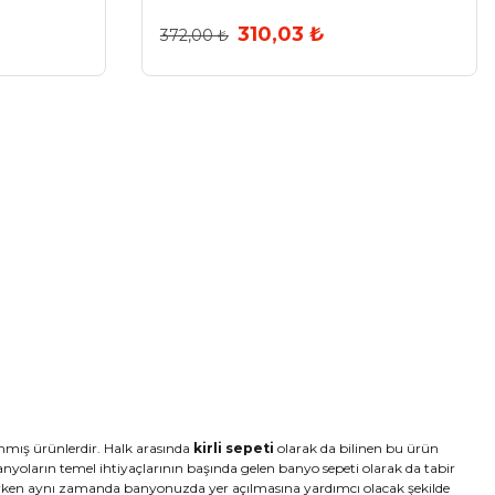
310,03 ₺
372,00 ₺
nmış ürünlerdir. Halk arasında
kirli sepeti
olarak da bilinen bu ürün
yoların temel ihtiyaçlarının başında gelen banyo sepeti olarak da tabir
olurken aynı zamanda banyonuzda yer açılmasına yardımcı olacak şekilde