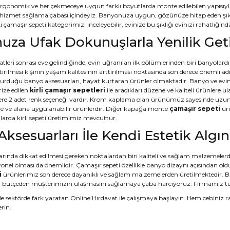
Ergonomik ve her çekmeceye uygun farklı boyutlarda monte edilebilen yapısıyla 
hizmet sağlama çabası içindeyiz. Banyonuza uygun, gözünüze hitap eden şıklıkt
çamaşır sepeti kategorimizi inceleyebilir, evinize bu şıklığı evinizi rahatlığında 
za Ufak Dokunuşlarla Yenilik Geti
tleri sonrası eve gelindiğinde, evin uğranılan ilk bölümlerinden biri banyolard
getirilmesi kişinin yaşam kalitesinin arttırılması noktasında son derece öneml
urduğu banyo aksesuarları, hayat kurtaran ürünler olmaktadır. Banyo ve evinin ç
ize edilen
kirli çamaşır sepetleri
ile aradıkları düzene ve kaliteli ürünlere
re 2 adet renk seçeneği vardır. Krom kaplama olan ürünümüz sayesinde uzun y
e ve alana uygulanabilir ürünlerdir. Diğer kapağa monte
çamaşır sepeti
ürü
tlarda kirli sepeti üretimimiz mevcuttur.
ksesuarları İle Kendi Estetik Alg
rında dikkat edilmesi gereken noktalardan biri kaliteli ve sağlam malzemele
yonel olması da önemlidir. Çamaşır sepeti özellikle banyo dizaynı açısından old
i
ürünlerimiz son derece dayanıklı ve sağlam malzemelerden üretilmektedir. Bu
 bütçeden müşterimizin ulaşmasını sağlamaya çaba harcıyoruz. Firmamız tüm b
le sektörde fark yaratan Online Hırdavat ile çalışmaya başlayın. Hem cebiniz ra
rin.