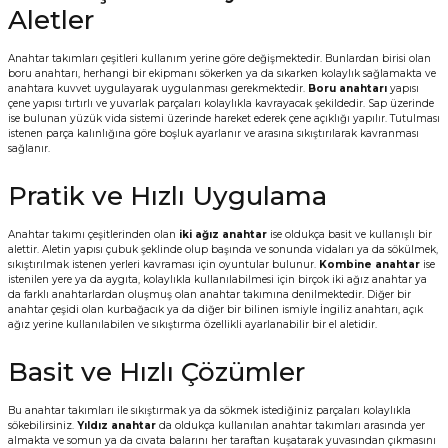
Aletler
Anahtar takımları çeşitleri kullanım yerine göre değişmektedir. Bunlardan birisi olan
boru anahtarı, herhangi bir ekipmanı sökerken ya da sıkarken kolaylık sağlamakta ve
anahtara kuvvet uygulayarak uygulanması gerekmektedir.
Boru anahtarı
yapısı
çene yapısı tırtırlı ve yuvarlak parçaları kolaylıkla kavrayacak şekildedir. Sap üzerinde
ise bulunan yüzük vida sistemi üzerinde hareket ederek çene açıklığı yapılır. Tutulması
istenen parça kalınlığına göre boşluk ayarlanır ve arasına sıkıştırılarak kavranması
sağlanır.
Pratik ve Hızlı Uygulama
Anahtar takımı çeşitlerinden olan
iki ağız anahtar
ise oldukça basit ve kullanışlı bir
alettir. Aletin yapısı çubuk şeklinde olup başında ve sonunda vidaları ya da sökülmek,
sıkıştırılmak istenen yerleri kavraması için oyuntular bulunur.
Kombine anahtar
ise
istenilen yere ya da aygıta, kolaylıkla kullanılabilmesi için birçok iki ağız anahtar ya
da farklı anahtarlardan oluşmuş olan anahtar takımına denilmektedir. Diğer bir
anahtar çeşidi olan kurbağacık ya da diğer bir bilinen ismiyle İngiliz anahtarı, açık
ağız yerine kullanılabilen ve sıkıştırma özellikli ayarlanabilir bir el aletidir.
Basit ve Hızlı Çözümler
Bu anahtar takımları ile sıkıştırmak ya da sökmek istediğiniz parçaları kolaylıkla
sökebilirsiniz.
Yıldız anahtar
da oldukça kullanılan anahtar takımları arasında yer
almakta ve somun ya da cıvata balarını her taraftan kuşatarak yuvasından çıkmasını