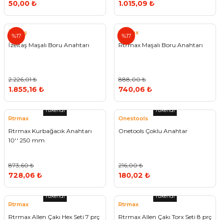
50,00 ₺
1.015,09 ₺
Vitrin Ara Ayakları
Askı Boruları ve Flanşları
Cam Kilidi
Piton Askı
Tutkal Çeşitleri
Fırça ve Spatula
Sıcak Hava Tabancası
Sabunluk
Pantolonluk
İzeltaş
Rtrmax
Ayak Tablaları
Ara Ayak ve Aparatları
Sandık Kilitleri
Streç
El Rendesi
Şampuanlık
%17
%17
İzeltaş Maşalı Boru Anahtarı
Rtrmax Maşalı Boru Anahtarı
aları
Papuç Çeşitleri
Elektronik Kilitler
Vida, Dübel ve Çivi
Silikon Tabancaları
Tuvalet Fırçalığı
2.226,01 ₺
888,00 ₺
Zımba Teli
Tuvalet Kağıtlılığı
1.855,16 ₺
740,06 ₺
Zımpara Çeşitleri
Tükendi
Tükendi
Rtrmax
Onestools
Rtrmax Kurbağacık Anahtarı
Onetools Çoklu Anahtar
10'' 250 mm
873,60 ₺
216,00 ₺
728,06 ₺
180,02 ₺
Tükendi
Tükendi
Rtrmax
Rtrmax
Rtrmax Allen Çakı Hex Seti 7 prç
Rtrmax Allen Çakı Torx Seti 8 prç