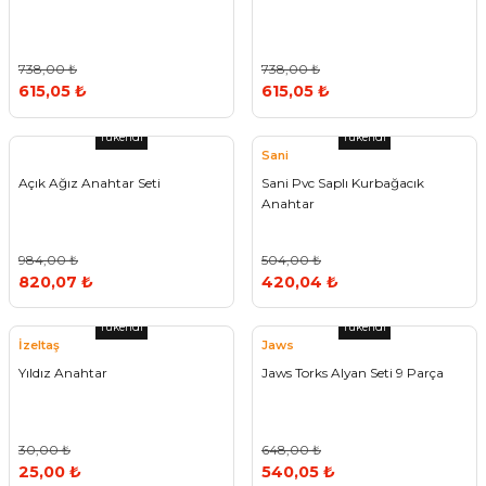
738,00 ₺
738,00 ₺
615,05 ₺
615,05 ₺
Tükendi
Tükendi
Sani
Açık Ağız Anahtar Seti
Sani Pvc Saplı Kurbağacık
Anahtar
984,00 ₺
504,00 ₺
820,07 ₺
420,04 ₺
Tükendi
Tükendi
İzeltaş
Jaws
Yıldız Anahtar
Jaws Torks Alyan Seti 9 Parça
30,00 ₺
648,00 ₺
25,00 ₺
540,05 ₺