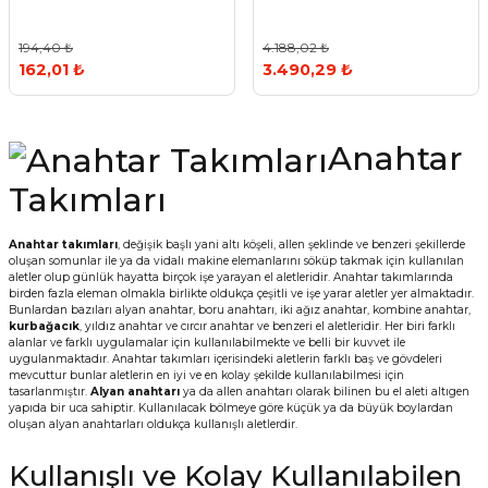
194,40 ₺
4.188,02 ₺
162,01 ₺
3.490,29 ₺
Anahtar
Takımları
Anahtar takımları
, değişik başlı yani altı köşeli, allen şeklinde ve benzeri şekillerde
oluşan somunlar ile ya da vidalı makine elemanlarını söküp takmak için kullanılan
aletler olup günlük hayatta birçok işe yarayan el aletleridir. Anahtar takımlarında
birden fazla eleman olmakla birlikte oldukça çeşitli ve işe yarar aletler yer almaktadır.
Bunlardan bazıları alyan anahtar, boru anahtarı, iki ağız anahtar, kombine anahtar,
kurbağacık
, yıldız anahtar ve cırcır anahtar ve benzeri el aletleridir. Her biri farklı
alanlar ve farklı uygulamalar için kullanılabilmekte ve belli bir kuvvet ile
uygulanmaktadır. Anahtar takımları içerisindeki aletlerin farklı baş ve gövdeleri
mevcuttur bunlar aletlerin en iyi ve en kolay şekilde kullanılabilmesi için
tasarlanmıştır.
Alyan anahtarı
ya da allen anahtarı olarak bilinen bu el aleti altıgen
yapıda bir uca sahiptir. Kullanılacak bölmeye göre küçük ya da büyük boylardan
oluşan alyan anahtarları oldukça kullanışlı aletlerdir.
Kullanışlı ve Kolay Kullanılabilen