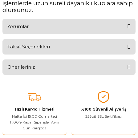
işlemlerde uzun süreli dayanıklı kuplara sahip
olursunuz.
Yorumlar
Taksit Seçenekleri
Ürünü Değerlendirerek Müşterilerimize Deneyiminizden Bahsedin
🤩
Önerileriniz
Ürünü Değerlendir
Bu ürünün fiyat bilgisi, resim, ürün açıklamalarında ve diğer
konularda yetersiz gördüğünüz noktaları öneri formunu kullanarak
tarafımıza iletebilirsiniz.
Görüş ve önerileriniz için teşekkür ederiz.
Hızlı Kargo Hizmeti
%100 Güvenli Alışveriş
Ürün resmi kalitesiz, bozuk veya görüntülenemiyor.
Hafta İçi 15:00 Cumartesi
256bit SSL Sertifikası
11.00'e Kadar Siparişler Aynı
Ürün açıklamasında eksik bilgiler bulunuyor.
Gün Kargoda
Sitenize Pek Güvenemedim