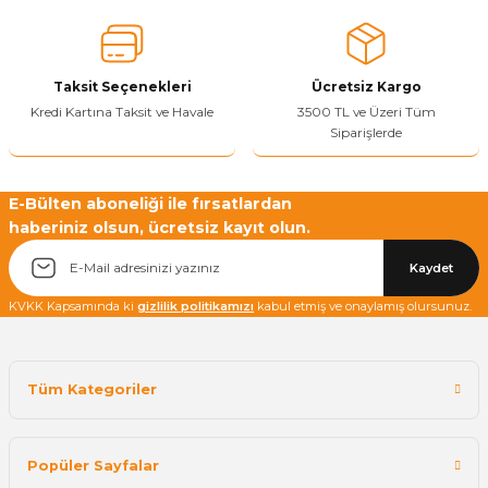
Ürün fiyatı diğer sitelerden daha pahalı.
Bu ürüne benzer farklı alternatifler olmalı.
Taksit Seçenekleri
Ücretsiz Kargo
Kredi Kartına Taksit ve Havale
3500 TL ve Üzeri Tüm
Siparişlerde
Yetkiliye Gönder
E-Bülten aboneliği ile fırsatlardan
haberiniz olsun, ücretsiz kayıt olun.
Kaydet
KVKK Kapsamında ki
gizlilik politikamızı
kabul etmiş ve onaylamış olursunuz.
Tüm Kategoriler
Popüler Sayfalar