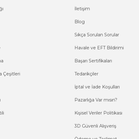
ğı
İletişim
Blog
Sıkça Sorulan Sorular
e
Havale ve EFT Bildirimi
ma
Başarı Sertifikaları
 Çeşitleri
Tedarikçiler
İptal ve İade Koşulları
ı
Pazarlığa Var mısın?
ili
Kişisel Veriler Politikası
3D Güvenli Alışveriş