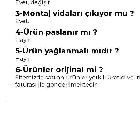
Evet, değişir.
3-Montaj vidaları çıkıyor mu ?
Evet.
4-Ürün paslanır mı ?
Hayır.
5-Ürün yağlanmalı mıdır ?
Hayır.
6-Ürünler orijinal mi ?
Sitemizde satılan ürünler yetkili üretici ve
faturası ile gönderilmektedir.
Bu ürünün fiyat bilgisi, resim, ürün açıklamalarında ve diğer ko
Görüş ve önerileriniz için teşekkür ederiz.
Ürün resmi kalitesiz, bozuk veya görüntülenemiyor.