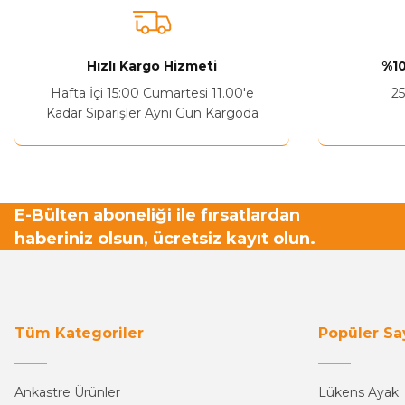
Ürün açıklamasında eksik bilgiler bulunuyor.
Sitenize Pek Güvenemedim
Hızlı Kargo Hizmeti
%10
Ürün fiyatı diğer sitelerden daha pahalı.
Hafta İçi 15:00 Cumartesi 11.00'e
25
Bu ürüne benzer farklı alternatifler olmalı.
Kadar Siparişler Aynı Gün Kargoda
E-Bülten aboneliği ile fırsatlardan
haberiniz olsun, ücretsiz kayıt olun.
Tüm Kategoriler
Popüler Sa
Ankastre Ürünler
Lükens Ayak