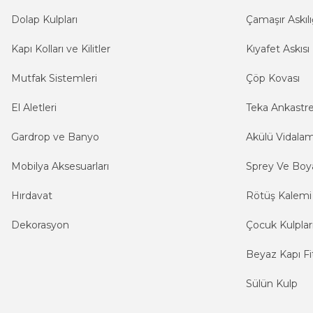
Dolap Kulpları
Çamaşır Askılı
Kapı Kolları ve Kilitler
Kıyafet Askısı
Mutfak Sistemleri
Çöp Kovası
El Aletleri
Teka Ankastr
Gardrop ve Banyo
Akülü Vidala
Mobilya Aksesuarları
Sprey Ve Boya
Hırdavat
Rötüş Kalemi
Dekorasyon
Çocuk Kulplar
Beyaz Kapı Fit
Sülün Kulp