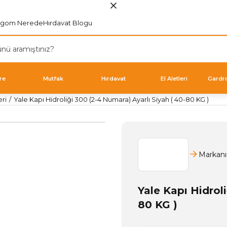
rgom Nerede
Hırdavat Blogu
re
Mutfak
Hırdavat
El Aletleri
Gardr
eri
Yale Kapı Hidroliği 300 (2-4 Numara) Ayarlı Siyah ( 40-80 KG )
Markanı
Yale Kapı Hidrol
80 KG )