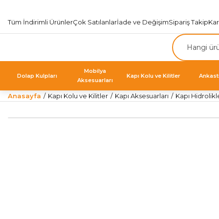
Tüm İndirimli Ürünler
Çok Satılanlar
İade ve Değişim
Sipariş Takip
Ka
Mobilya
Dolap Kulpları
Kapı Kolu ve Kilitler
Ankast
Aksesuarları
Anasayfa
Kapı Kolu ve Kilitler
Kapı Aksesuarları
Kapı Hidrolikl