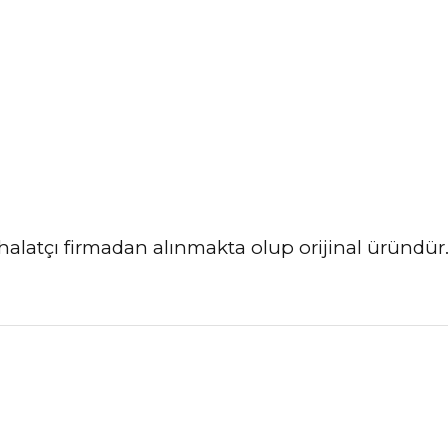
 ithalatçı firmadan alınmakta olup orijinal üründü
nularda yetersiz gördüğünüz noktaları öneri formunu kullanarak tarafımız
Ürünü Değerlendirerek Müşterilerimize Deneyiminizden Bahsedin🤩