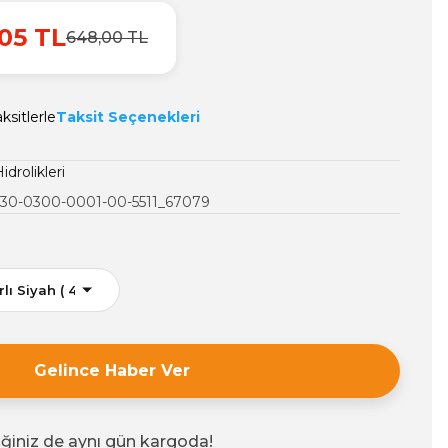
05 TL
648,00 TL
ksitlerle
Taksit Seçenekleri
idrolikleri
30-0300-0001-00-5511_67079
Gelince Haber Ver
iğiniz de aynı gün kargoda!