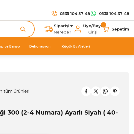
0535 104 37 48
0535 104 37 48
Siparişim
Üye/Bayi
Sepetim
Nerede?
Girişi
op ve Banyo
Dekorasyon
Küçük Ev Aletleri
n tüm ürünleri
iği 300 (2-4 Numara) Ayarlı Siyah ( 40-