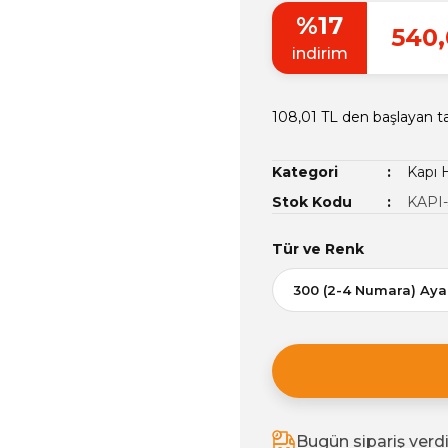
%17
540,
indirim
108,01 TL den başlayan ta
Kategori
Kapı H
Stok Kodu
KAPI-
Tür ve Renk
Bugün sipariş verd