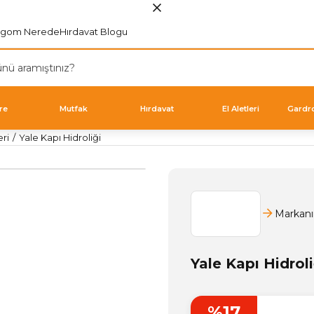
rgom Nerede
Hırdavat Blogu
re
Mutfak
Hırdavat
El Aletleri
Gardr
eri
Yale Kapı Hidroliği
Markanı
Yale Kapı Hidroli
%17