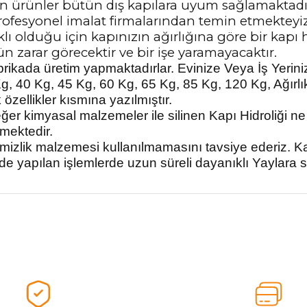
için ürünler bütün dış kapılara uyum sağlamaktadır.
ofesyonel imalat firmalarından temin etmekteyiz
rklı olduğu için kapınızın ağırlığına göre bir kapı
ün zarar görecektir ve bir işe yaramayacaktır.
 fabrikada üretim yapmaktadırlar. Evinize Veya İş Yeri
5 Kg, 40 Kg, 45 Kg, 60 Kg, 65 Kg, 85 Kg, 120 Kg, Ağır
zellikler kısmına yazılmıştır.
eğer kimyasal malzemeler ile silinen Kapı Hidroliği n
mektedir.
temizlik malzemesi kullanılmamasını tavsiye ederiz.
Ka
lde yapılan işlemlerde uzun süreli dayanıklı Yaylara 
nularda yetersiz gördüğünüz noktaları öneri formunu kullanarak tarafımız
Ürünü Değerlendirerek Müşterilerimize Deneyiminizden Bahsedin🤩
Ürünü Değerlendir