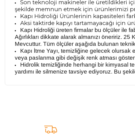
Son teknoloji makineler ile üretildikleri 
şekilde memnun etmek için ürünlerimizi pr
Kapı Hidroliği Ürünlerinin kapasiteleri fa
Aksi taktirde kapıyı tartamayacağı için ür
Kapı Hidroliği üreten firmalar bu ölçüler ile
Ağırlıkları dikkate alarak almanızı öneririz. 2
Mevcuttur.
Tüm ölçüler aşağıda bulunan teknik ö
Kapı İtme Yayı, temizliğine gelecek olursak 
veya paslanma gibi değişik renk atması göster
Hidrolik temizliğinde herhangi bir kimyasal 
yardımı ile silmenize tavsiye ediyoruz. Bu şeki
Bu ürünün fiyat bilgisi, resim, ürün açıklamalarında ve diğer ko
Görüş ve önerileriniz için teşekkür ederiz.
Ürün resmi kalitesiz, bozuk veya görüntülenemiyor.
Ürün açıklamasında eksik bilgiler bulunuyor.