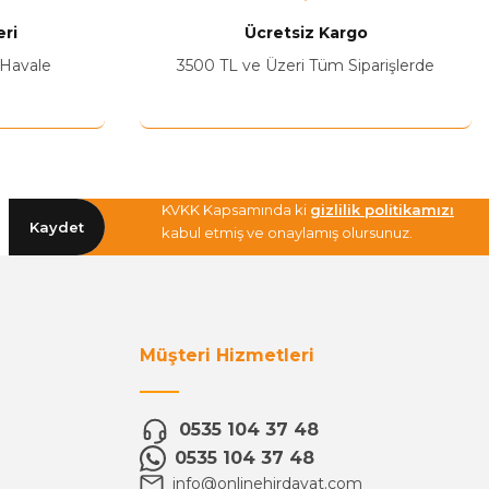
ri
Ücretsiz Kargo
 Havale
3500 TL ve Üzeri Tüm Siparişlerde
KVKK Kapsamında ki
gizlilik politikamızı
Kaydet
kabul etmiş ve onaylamış olursunuz.
Müşteri Hizmetleri
0535 104 37 48
0535 104 37 48
info@onlinehirdavat.com