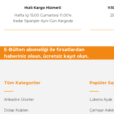
Sitenize Pek Güvenemedim
Hızlı Kargo Hizmeti
%10
Ürün fiyatı diğer sitelerden daha pahalı.
Hafta İçi 15:00 Cumartesi 11.00'e
25
Bu ürüne benzer farklı alternatifler olmalı.
Kadar Siparişler Aynı Gün Kargoda
E-Bülten aboneliği ile fırsatlardan
haberiniz olsun, ücretsiz kayıt olun.
Tüm Kategoriler
Popüler Sa
Ankastre Ürünler
Lükens Ayak
Dolap Kulpları
Çamaşır Askılı