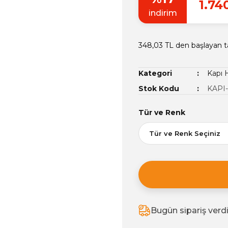
1.74
indirim
348,03 TL den başlayan ta
Kategori
Kapı H
Stok Kodu
KAPI-
Tür ve Renk
Bugün sipariş verd