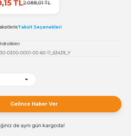
0,15 TL
2.088,01 TL
ksitlerle
Taksit Seçenekleri
idrolikleri
30-0300-0001-00-60-11_63439_Y
Gelince Haber Ver
iğiniz de aynı gün kargoda!