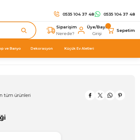
0535 104 37 48
0535 104 37 48
Siparişim
Üye/Bayi
Sepetim
Nerede?
Girişi
op ve Banyo
Dekorasyon
Küçük Ev Aletleri
n tüm ürünleri
ği