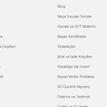
Blog
Sıkça Sorulan Sorular
e
Havale ve EFT Bildirimi
ma
Başarı Sertifikaları
 Çeşitleri
Tedarikçiler
İptal ve İade Koşulları
ı
Pazarlığa Var mısın?
ili
Kişisel Veriler Politikası
3D Güvenli Alışveriş
Ödeme ve Teslimat
Gizlilik ve Güvenlik