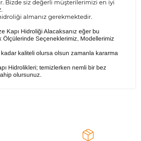
 Bizde siz değerli müşterilerimizi en iyi
.
 hidroliği almanız gerekmektedir.
nize Kapı Hidroliği Alacaksanız eğer bu
lık Ölçülerinde Seçeneklerimiz, Modellerimiz
e kadar kaliteli olursa olsun zamanla kararma
pı Hidrolikleri
; temizlerken nemli bir bez
sahip olursunuz.
a iletebilirsiniz.