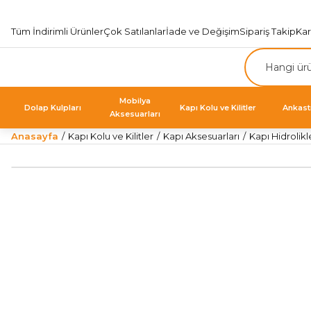
Tüm İndirimli Ürünler
Çok Satılanlar
İade ve Değişim
Sipariş Takip
Ka
Mobilya
Dolap Kulpları
Kapı Kolu ve Kilitler
Ankast
Aksesuarları
Anasayfa
Kapı Kolu ve Kilitler
Kapı Aksesuarları
Kapı Hidrolikl