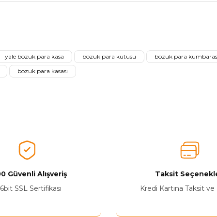
nularda yetersiz gördüğünüz noktaları öneri formunu kullanarak tarafımız
Ürünü Değerlendirerek Müşterilerimize Deneyiminizden Bahsedin🤩
yale bozuk para kasa
bozuk para kutusu
bozuk para kumbaras
Ürünü Değerlendir
bozuk para kasası
0 Güvenli Alışveriş
Taksit Seçenekle
Yetkiliye Gönder
6bit SSL Sertifikası
Kredi Kartına Taksit ve