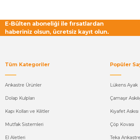
E-Bülten aboneliği ile fırsatlardan
haberiniz olsun, ücretsiz kayıt olun.
Tüm Kategoriler
Popüler Sa
Ankastre Ürünler
Lükens Ayak
Dolap Kulpları
Çamaşır Askılı
Kapı Kolları ve Kilitler
Kıyafet Askısı
Mutfak Sistemleri
Çöp Kovası
El Aletleri
Teka Ankastr