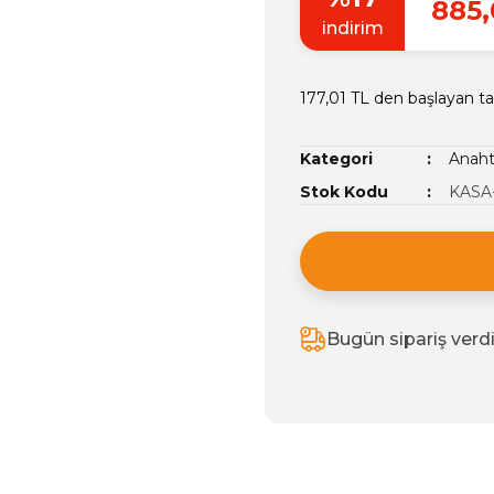
885,
indirim
177,01 TL den başlayan tak
Kategori
Anaht
Stok Kodu
KASA
Bugün sipariş verd