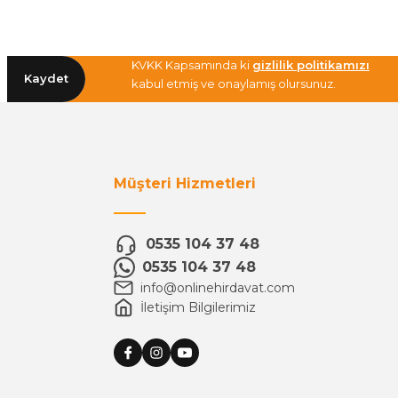
KVKK Kapsamında ki
gizlilik politikamızı
Kaydet
kabul etmiş ve onaylamış olursunuz.
Müşteri Hizmetleri
0535 104 37 48
0535 104 37 48
info@onlinehirdavat.com
İletişim Bilgilerimiz