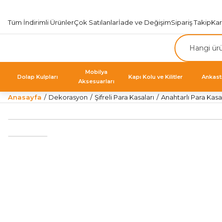
Tüm İndirimli Ürünler
Çok Satılanlar
İade ve Değişim
Sipariş Takip
Ka
Mobilya
Dolap Kulpları
Kapı Kolu ve Kilitler
Ankast
Aksesuarları
Anasayfa
Dekorasyon
Şifreli Para Kasaları
Anahtarlı Para Kasa