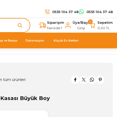
0535 104 37 48
0535 104 37 48
0
Siparişim
Üye/Bayi
Sepetim
Nerede?
Girişi
0,00 TL
op ve Banyo
Dekorasyon
Küçük Ev Aletleri
n tüm ürünleri
 Kasası Büyük Boy