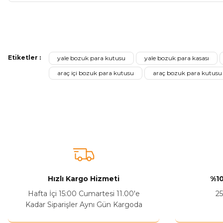
Bu ürünün fiyat bilgisi, resim, ürün açıklamalarında ve diğer ko
Görüş ve önerileriniz için teşekkür ederiz.
Etiketler :
yale bozuk para kutusu
yale bozuk para kasası
Ürün resmi kalitesiz, bozuk veya görüntülenemiyor.
araç içi bozuk para kutusu
araç bozuk para kutusu
Ürün açıklamasında eksik bilgiler bulunuyor.
Sitenize Pek Güvenemedim
Ürün fiyatı diğer sitelerden daha pahalı.
Bu ürüne benzer farklı alternatifler olmalı.
Hızlı Kargo Hizmeti
%10
Hafta İçi 15:00 Cumartesi 11.00'e
25
Kadar Siparişler Aynı Gün Kargoda