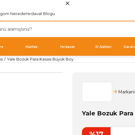
rgom Nerede
Hırdavat Blogu
re
Mutfak
Hırdavat
El Aletleri
Gardr
sı
Yale Bozuk Para Kasası Büyük Boy
Markanı
Yale Bozuk Para
%17