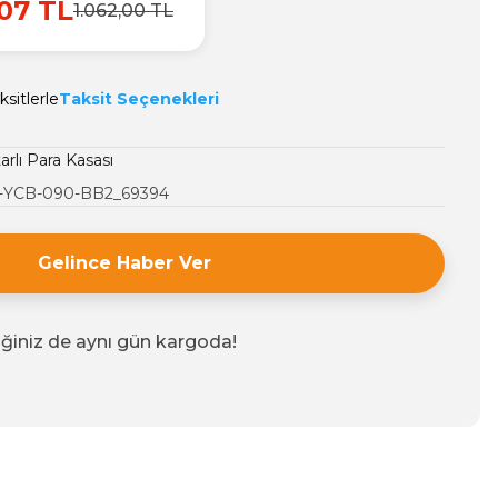
07 TL
1.062,00 TL
sitlerle
Taksit Seçenekleri
arlı Para Kasası
-YCB-090-BB2_69394
Gelince Haber Ver
iğiniz de aynı gün kargoda!