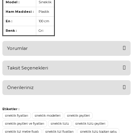
Model :
Sineklik
Ham Maddesi :
Plastik
En :
100 cm
Renk :
Gri
Yorumlar
Taksit Seçenekleri
Ürünü Değerlendirerek Müşterilerimize Deneyiminizden Bahsedin
🤩
Önerileriniz
Ürünü Değerlendir
Bu ürünün fiyat bilgisi, resim, ürün açıklamalarında ve diğer
konularda yetersiz gördüğünüz noktaları öneri formunu kullanarak
Etiketler :
tarafımıza iletebilirsiniz.
sineklik fiyatları
sineklik modelleri
sineklik çeşitleri
Görüş ve önerileriniz için teşekkür ederiz.
sineklik çeşitleri ve fiyatları
sineklik tülü
sineklik tülü çeşitleri
sineklik tül metre fiyatı
sineklik tül fiyatları
sineklik tülü toptan satış