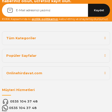
haberiniz olsun, ücretsiz kayıt olun.
Kaydet
KVKK Kapsamında ki
gizlilik politikamızı
kabul etmiş ve onaylamış olursunuz.
Tüm Kategoriler
Popüler Sayfalar
Onlinehirdavat.com
Müşteri Hizmetleri
0535 104 37 48
0535 104 37 48