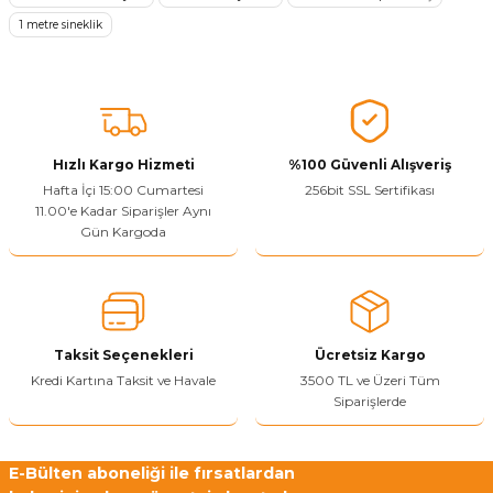
Ürün resmi kalitesiz, bozuk veya görüntülenemiyor.
1 metre sineklik
Ürün açıklamasında eksik bilgiler bulunuyor.
Sitenize Pek Güvenemedim
Ürün fiyatı diğer sitelerden daha pahalı.
Bu ürüne benzer farklı alternatifler olmalı.
Hızlı Kargo Hizmeti
%100 Güvenli Alışveriş
Hafta İçi 15:00 Cumartesi
256bit SSL Sertifikası
11.00'e Kadar Siparişler Aynı
Gün Kargoda
Yetkiliye Gönder
Taksit Seçenekleri
Ücretsiz Kargo
Kredi Kartına Taksit ve Havale
3500 TL ve Üzeri Tüm
Siparişlerde
E-Bülten aboneliği ile fırsatlardan