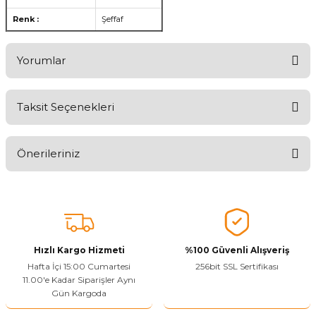
Renk :
Şeffaf
Yorumlar
Taksit Seçenekleri
Ürünü Değerlendirerek Müşterilerimize Deneyiminizden Bahsedin
🤩
Önerileriniz
Ürünü Değerlendir
Bu ürünün fiyat bilgisi, resim, ürün açıklamalarında ve diğer
konularda yetersiz gördüğünüz noktaları öneri formunu kullanarak
tarafımıza iletebilirsiniz.
Görüş ve önerileriniz için teşekkür ederiz.
Hızlı Kargo Hizmeti
%100 Güvenli Alışveriş
Ürün resmi kalitesiz, bozuk veya görüntülenemiyor.
Hafta İçi 15:00 Cumartesi
256bit SSL Sertifikası
11.00'e Kadar Siparişler Aynı
Ürün açıklamasında eksik bilgiler bulunuyor.
Gün Kargoda
Sitenize Pek Güvenemedim