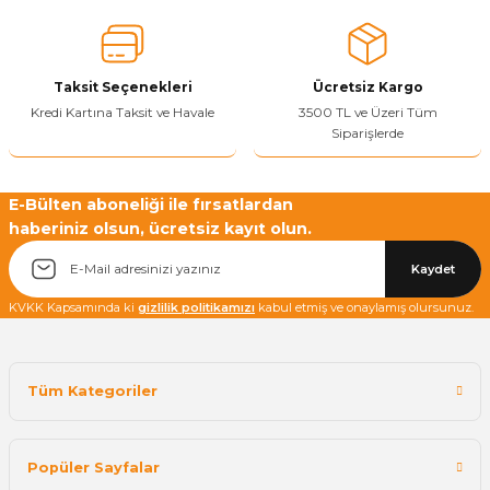
Ürün fiyatı diğer sitelerden daha pahalı.
Bu ürüne benzer farklı alternatifler olmalı.
Taksit Seçenekleri
Ücretsiz Kargo
Kredi Kartına Taksit ve Havale
3500 TL ve Üzeri Tüm
Siparişlerde
Yetkiliye Gönder
E-Bülten aboneliği ile fırsatlardan
haberiniz olsun, ücretsiz kayıt olun.
Kaydet
KVKK Kapsamında ki
gizlilik politikamızı
kabul etmiş ve onaylamış olursunuz.
Tüm Kategoriler
Popüler Sayfalar