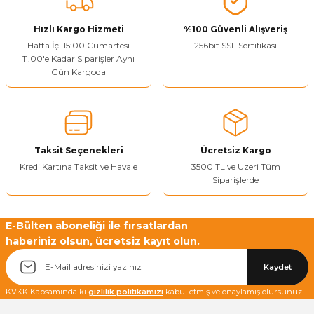
Görüş ve önerileriniz için teşekkür ederiz.
Hızlı Kargo Hizmeti
%100 Güvenli Alışveriş
Ürün resmi kalitesiz, bozuk veya görüntülenemiyor.
Hafta İçi 15:00 Cumartesi
256bit SSL Sertifikası
11.00'e Kadar Siparişler Aynı
Ürün açıklamasında eksik bilgiler bulunuyor.
Gün Kargoda
Sitenize Pek Güvenemedim
Ürün fiyatı diğer sitelerden daha pahalı.
Bu ürüne benzer farklı alternatifler olmalı.
Taksit Seçenekleri
Ücretsiz Kargo
Kredi Kartına Taksit ve Havale
3500 TL ve Üzeri Tüm
Siparişlerde
Yetkiliye Gönder
E-Bülten aboneliği ile fırsatlardan
haberiniz olsun, ücretsiz kayıt olun.
Kaydet
KVKK Kapsamında ki
gizlilik politikamızı
kabul etmiş ve onaylamış olursunuz.