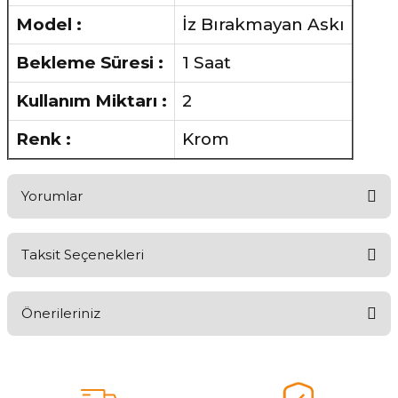
Model :
İz Bırakmayan Askı
Bekleme Süresi :
1 Saat
Kullanım Miktarı :
2
Renk :
Krom
Yorumlar
Taksit Seçenekleri
Ürünü Değerlendirerek Müşterilerimize Deneyiminizden Bahsedin
🤩
Önerileriniz
Ürünü Değerlendir
Bu ürünün fiyat bilgisi, resim, ürün açıklamalarında ve diğer
konularda yetersiz gördüğünüz noktaları öneri formunu kullanarak
tarafımıza iletebilirsiniz.