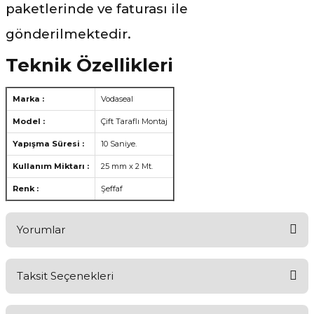
paketlerinde ve faturası ile
gönderilmektedir.
Teknik Özellikleri
Marka :
Vodaseal
Model :
Çift Taraflı Montaj
Yapışma Süresi :
10 Saniye.
Kullanım Miktarı :
25 mm x 2 Mt.
Renk :
Şeffaf
Yorumlar
Taksit Seçenekleri
Ürünü Değerlendirerek Müşterilerimize Deneyiminizden Bahsedin
🤩