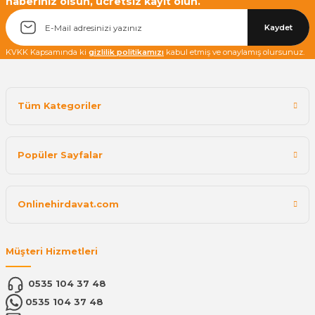
haberiniz olsun, ücretsiz kayıt olun.
Kaydet
KVKK Kapsamında ki
gizlilik politikamızı
kabul etmiş ve onaylamış olursunuz.
Tüm Kategoriler
Popüler Sayfalar
Onlinehirdavat.com
Müşteri Hizmetleri
0535 104 37 48
0535 104 37 48