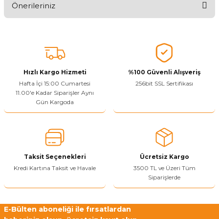
Önerileriniz
Ürünü Değerlendir
Bu ürünün fiyat bilgisi, resim, ürün açıklamalarında ve diğer
konularda yetersiz gördüğünüz noktaları öneri formunu kullanarak
tarafımıza iletebilirsiniz.
Görüş ve önerileriniz için teşekkür ederiz.
Hızlı Kargo Hizmeti
%100 Güvenli Alışveriş
Ürün resmi kalitesiz, bozuk veya görüntülenemiyor.
Hafta İçi 15:00 Cumartesi
256bit SSL Sertifikası
11.00'e Kadar Siparişler Aynı
Ürün açıklamasında eksik bilgiler bulunuyor.
Gün Kargoda
Sitenize Pek Güvenemedim
Ürün fiyatı diğer sitelerden daha pahalı.
Bu ürüne benzer farklı alternatifler olmalı.
Taksit Seçenekleri
Ücretsiz Kargo
Kredi Kartına Taksit ve Havale
3500 TL ve Üzeri Tüm
Siparişlerde
Yetkiliye Gönder
E-Bülten aboneliği ile fırsatlardan