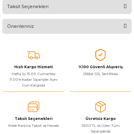
Taksit Seçenekleri
Ürünü Değerlendirerek Müşterilerimize Deneyiminizden Bahsedin
🤩
Önerileriniz
Ürünü Değerlendir
Bu ürünün fiyat bilgisi, resim, ürün açıklamalarında ve diğer
konularda yetersiz gördüğünüz noktaları öneri formunu kullanarak
tarafımıza iletebilirsiniz.
Görüş ve önerileriniz için teşekkür ederiz.
Hızlı Kargo Hizmeti
%100 Güvenli Alışveriş
Ürün resmi kalitesiz, bozuk veya görüntülenemiyor.
Hafta İçi 15:00 Cumartesi
256bit SSL Sertifikası
11.00'e Kadar Siparişler Aynı
Ürün açıklamasında eksik bilgiler bulunuyor.
Gün Kargoda
Sitenize Pek Güvenemedim
Ürün fiyatı diğer sitelerden daha pahalı.
Bu ürüne benzer farklı alternatifler olmalı.
Taksit Seçenekleri
Ücretsiz Kargo
Kredi Kartına Taksit ve Havale
3500 TL ve Üzeri Tüm
Siparişlerde