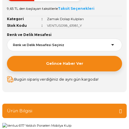
Vitrin Ara Ayakları
Askı Boruları ve Flanşları
Cam Kilidi
Piton Askı
Tutkal Çeşitleri
Fırça ve Spatula
Sıcak Hava Tabancası
Sabunluk
Pantolonluk
9,65 TL den başlayan taksitlerle
Taksit Seçenekleri
Kategori
Zamak Dolap Kulpları
Ayak Tablaları
Ara Ayak ve Aparatları
Sandık Kilitleri
Streç
El Rendesi
Şampuanlık
Stok Kodu
VENTUS098_61981_Y
Renk ve Delik Mesafesi
aları
Papuç Çeşitleri
Elektronik Kilitler
Vida, Dübel ve Çivi
Silikon Tabancaları
Tuvalet Fırçalığı
Zımba Teli
Tuvalet Kağıtlılığı
Zımpara Çeşitleri
Gelince Haber Ver
Bugün sipariş verdiğiniz de aynı gün kargoda!
Ürün Bilgisi