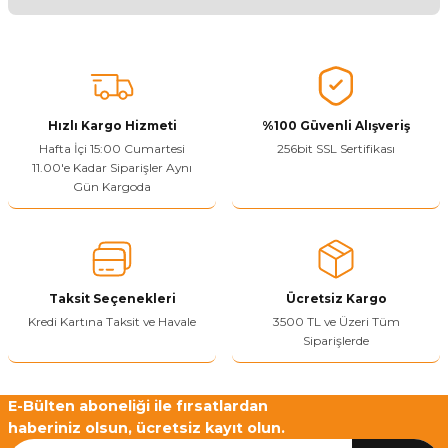
Ürünü Değerlendir
Bu ürünün fiyat bilgisi, resim, ürün açıklamalarında ve diğer
konularda yetersiz gördüğünüz noktaları öneri formunu kullanarak
tarafımıza iletebilirsiniz.
Görüş ve önerileriniz için teşekkür ederiz.
Hızlı Kargo Hizmeti
%100 Güvenli Alışveriş
Ürün resmi kalitesiz, bozuk veya görüntülenemiyor.
Hafta İçi 15:00 Cumartesi
256bit SSL Sertifikası
11.00'e Kadar Siparişler Aynı
Ürün açıklamasında eksik bilgiler bulunuyor.
Gün Kargoda
Sitenize Pek Güvenemedim
Ürün fiyatı diğer sitelerden daha pahalı.
Bu ürüne benzer farklı alternatifler olmalı.
Taksit Seçenekleri
Ücretsiz Kargo
Kredi Kartına Taksit ve Havale
3500 TL ve Üzeri Tüm
Siparişlerde
Yetkiliye Gönder
E-Bülten aboneliği ile fırsatlardan
haberiniz olsun, ücretsiz kayıt olun.