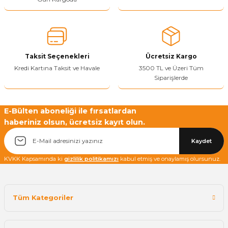
Sitenize Pek Güvenemedim
Ürün fiyatı diğer sitelerden daha pahalı.
Bu ürüne benzer farklı alternatifler olmalı.
Taksit Seçenekleri
Ücretsiz Kargo
Kredi Kartına Taksit ve Havale
3500 TL ve Üzeri Tüm
Siparişlerde
Yetkiliye Gönder
E-Bülten aboneliği ile fırsatlardan
haberiniz olsun, ücretsiz kayıt olun.
Kaydet
KVKK Kapsamında ki
gizlilik politikamızı
kabul etmiş ve onaylamış olursunuz.
Tüm Kategoriler