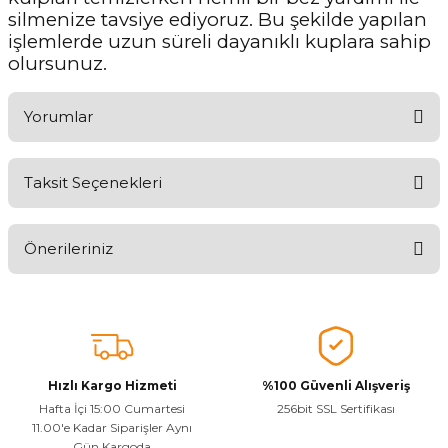
silmenize tavsiye ediyoruz. Bu şekilde yapılan
işlemlerde uzun süreli dayanıklı kuplara sahip
olursunuz.
Yorumlar
Taksit Seçenekleri
Ürünü Değerlendirerek Müşterilerimize Deneyiminizden Bahsedin
🤩
Önerileriniz
Ürünü Değerlendir
Bu ürünün fiyat bilgisi, resim, ürün açıklamalarında ve diğer
konularda yetersiz gördüğünüz noktaları öneri formunu kullanarak
tarafımıza iletebilirsiniz.
Görüş ve önerileriniz için teşekkür ederiz.
Hızlı Kargo Hizmeti
%100 Güvenli Alışveriş
Ürün resmi kalitesiz, bozuk veya görüntülenemiyor.
Hafta İçi 15:00 Cumartesi
256bit SSL Sertifikası
11.00'e Kadar Siparişler Aynı
Ürün açıklamasında eksik bilgiler bulunuyor.
Gün Kargoda