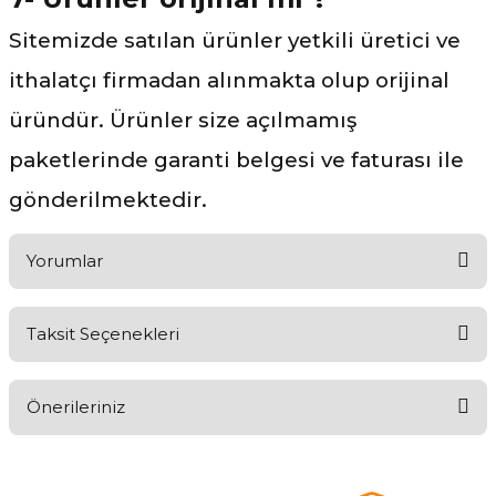
Sitemizde satılan ürünler yetkili üretici ve
ithalatçı firmadan alınmakta olup orijinal
üründür. Ürünler size açılmamış
paketlerinde garanti belgesi ve faturası ile
gönderilmektedir.
Yorumlar
Taksit Seçenekleri
Ürünü Değerlendirerek Müşterilerimize Deneyiminizden Bahsedin
🤩
Önerileriniz
Ürünü Değerlendir
Bu ürünün fiyat bilgisi, resim, ürün açıklamalarında ve diğer
konularda yetersiz gördüğünüz noktaları öneri formunu kullanarak