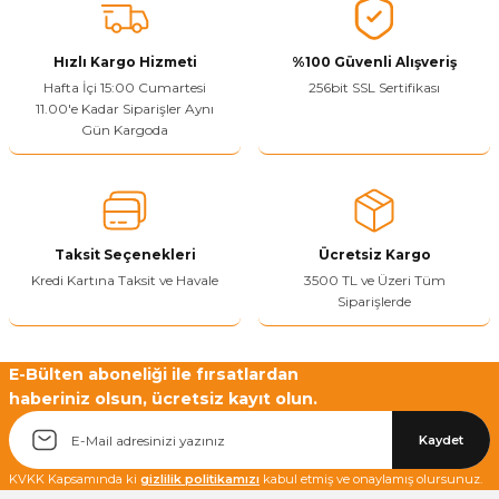
tarafımıza iletebilirsiniz.
Görüş ve önerileriniz için teşekkür ederiz.
Hızlı Kargo Hizmeti
%100 Güvenli Alışveriş
Ürün resmi kalitesiz, bozuk veya görüntülenemiyor.
Hafta İçi 15:00 Cumartesi
256bit SSL Sertifikası
11.00'e Kadar Siparişler Aynı
Ürün açıklamasında eksik bilgiler bulunuyor.
Gün Kargoda
Sitenize Pek Güvenemedim
Ürün fiyatı diğer sitelerden daha pahalı.
Bu ürüne benzer farklı alternatifler olmalı.
Taksit Seçenekleri
Ücretsiz Kargo
Kredi Kartına Taksit ve Havale
3500 TL ve Üzeri Tüm
Siparişlerde
Yetkiliye Gönder
E-Bülten aboneliği ile fırsatlardan
haberiniz olsun, ücretsiz kayıt olun.
Kaydet
KVKK Kapsamında ki
gizlilik politikamızı
kabul etmiş ve onaylamış olursunuz.