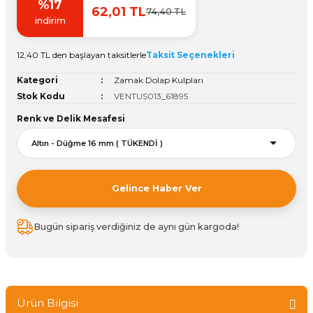
%17
62,01 TL
74,40 TL
Vitrin Ara Ayakları
Askı Boruları ve Flanşları
Cam Kilidi
Piton Askı
Tutkal Çeşitleri
Fırça ve Spatula
Sıcak Hava Tabancası
Sabunluk
Pantolonluk
indirim
Ayak Tablaları
Ara Ayak ve Aparatları
Sandık Kilitleri
Streç
El Rendesi
Şampuanlık
12,40 TL den başlayan taksitlerle
Taksit Seçenekleri
Kategori
Zamak Dolap Kulpları
aları
Papuç Çeşitleri
Elektronik Kilitler
Vida, Dübel ve Çivi
Silikon Tabancaları
Tuvalet Fırçalığı
Stok Kodu
VENTUS013_61895
Renk ve Delik Mesafesi
Zımba Teli
Tuvalet Kağıtlılığı
Zımpara Çeşitleri
Gelince Haber Ver
Bugün sipariş verdiğiniz de aynı gün kargoda!
Ürün Bilgisi