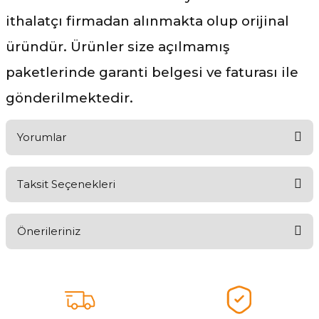
ithalatçı firmadan alınmakta olup orijinal
üründür. Ürünler size açılmamış
paketlerinde garanti belgesi ve faturası ile
gönderilmektedir.
Yorumlar
Taksit Seçenekleri
Ürünü Değerlendirerek Müşterilerimize Deneyiminizden Bahsedin
🤩
Önerileriniz
Ürünü Değerlendir
Bu ürünün fiyat bilgisi, resim, ürün açıklamalarında ve diğer
konularda yetersiz gördüğünüz noktaları öneri formunu kullanarak
tarafımıza iletebilirsiniz.
Görüş ve önerileriniz için teşekkür ederiz.