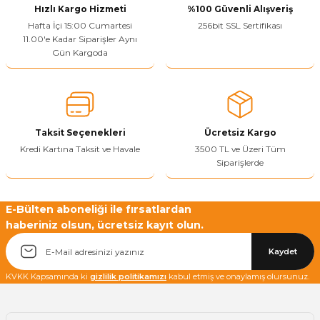
Hızlı Kargo Hizmeti
%100 Güvenli Alışveriş
Ürün resmi kalitesiz, bozuk veya görüntülenemiyor.
Hafta İçi 15:00 Cumartesi
256bit SSL Sertifikası
11.00'e Kadar Siparişler Aynı
Ürün açıklamasında eksik bilgiler bulunuyor.
Gün Kargoda
Sitenize Pek Güvenemedim
Ürün fiyatı diğer sitelerden daha pahalı.
Bu ürüne benzer farklı alternatifler olmalı.
Taksit Seçenekleri
Ücretsiz Kargo
Kredi Kartına Taksit ve Havale
3500 TL ve Üzeri Tüm
Siparişlerde
Yetkiliye Gönder
E-Bülten aboneliği ile fırsatlardan
haberiniz olsun, ücretsiz kayıt olun.
Kaydet
KVKK Kapsamında ki
gizlilik politikamızı
kabul etmiş ve onaylamış olursunuz.