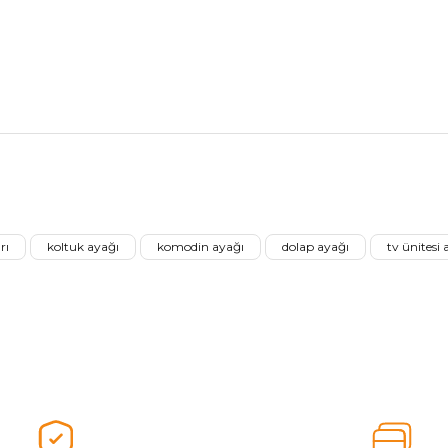
nularda yetersiz gördüğünüz noktaları öneri formunu kullanarak tarafımız
Ürünü Değerlendirerek Müşterilerimize Deneyiminizden Bahsedin🤩
rı
koltuk ayağı
komodin ayağı
dolap ayağı
tv ünitesi 
Ürünü Değerlendir