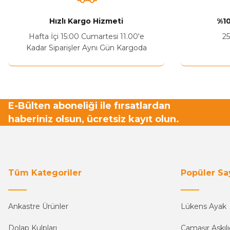
Hızlı Kargo Hizmeti
%10
Hafta İçi 15:00 Cumartesi 11.00'e
25
Kadar Siparişler Aynı Gün Kargoda
E-Bülten aboneliği ile fırsatlardan
haberiniz olsun, ücretsiz kayıt olun.
Tüm Kategoriler
Popüler Sa
Ankastre Ürünler
Lükens Ayak
Dolap Kulpları
Çamaşır Askılı