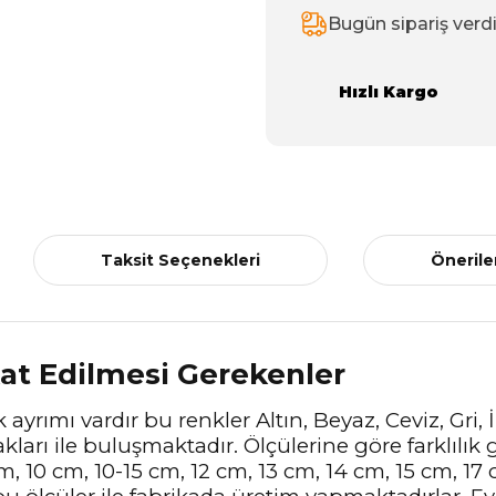
Bugün sipariş verd
Hızlı Kargo
Taksit Seçenekleri
Önerile
kat Edilmesi Gerekenler
ayrımı vardır bu renkler Altın, Beyaz, Ceviz, Gri,
ları ile buluşmaktadır. Ölçülerine göre farklılık g
m, 10 cm, 10-15 cm, 12 cm, 13 cm, 14 cm, 15 cm, 17