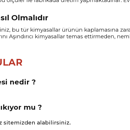
bu ölçüler ile fabrikada üretim yapmaktadırlar. E
sıl Olmalıdır
eyiniz, bu tür kimyasallar ürünün kaplamasına z
ı Aşındırıcı kimyasallar temas ettirmeden, nemli
ULAR
si nedir ?
çıkıyor mu ?
 sitemizden alabilirsiniz.