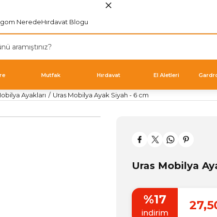
rgom Nerede
Hırdavat Blogu
re
Mutfak
Hırdavat
El Aletleri
Gardr
bilya Ayakları
Uras Mobilya Ayak Siyah - 6 cm
Uras Mobilya Ay
%17
27,5
indirim