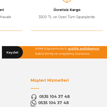
ri
Ücretsiz Kargo
 Havale
3500 TL ve Üzeri Tüm Siparişlerde
KVKK Kapsamında ki
gizlilik politikamızı
Kaydet
kabul etmiş ve onaylamış olursunuz.
Müşteri Hizmetleri
0535 104 37 48
0535 104 37 48