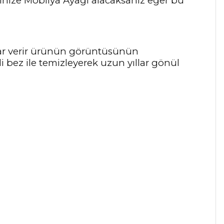
vinize Mobilya Ayağı alacaksanız eğer bu
arar verir ürünün görüntüsünün
 bez ile temizleyerek uzun yıllar gönül