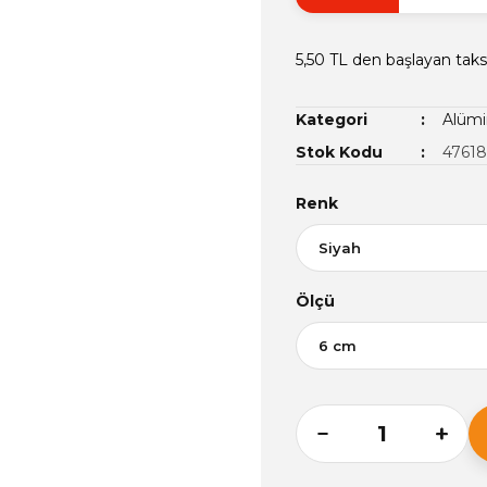
5,50 TL den başlayan taksi
Kategori
Alümi
Stok Kodu
4761
Renk
Ölçü