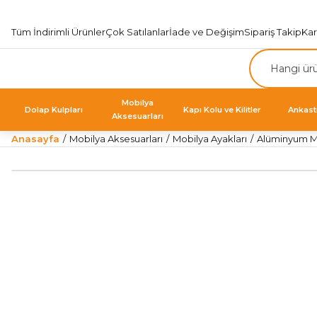
Tüm İndirimli Ürünler
Çok Satılanlar
İade ve Değişim
Sipariş Takip
Ka
Mobilya
Dolap Kulpları
Kapı Kolu ve Kilitler
Ankast
Aksesuarları
Anasayfa
Mobilya Aksesuarları
Mobilya Ayakları
Alüminyum Mo