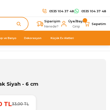
0535 104 37 48
0535 104 37 48
Siparişim
Üye/Bayi
Sepetim
Nerede?
Girişi
op ve Banyo
Dekorasyon
Küçük Ev Aletleri
ak Siyah - 6 cm
0 TL
33,00 TL