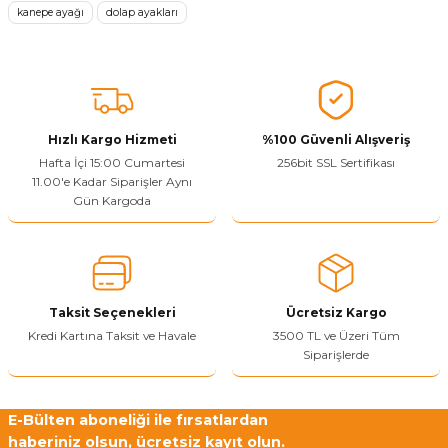
kanepe ayağı
dolap ayakları
Ürün resmi kalitesiz, bozuk veya görüntülenemiyor.
Ürün açıklamasında eksik bilgiler bulunuyor.
Sitenize Pek Güvenemedim
Ürün fiyatı diğer sitelerden daha pahalı.
Bu ürüne benzer farklı alternatifler olmalı.
Hızlı Kargo Hizmeti
%100 Güvenli Alışveriş
Hafta İçi 15:00 Cumartesi
256bit SSL Sertifikası
11.00'e Kadar Siparişler Aynı
Gün Kargoda
Yetkiliye Gönder
Taksit Seçenekleri
Ücretsiz Kargo
Kredi Kartına Taksit ve Havale
3500 TL ve Üzeri Tüm
Siparişlerde
E-Bülten aboneliği ile fırsatlardan
haberiniz olsun, ücretsiz kayıt olun.