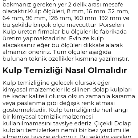
bakmanız gereken yer 2 delik arası mesafe
olacaktır.Kulp ölçüleri, 8 mm, 16 mm, 32 mm,
64 mm, 96 mm, 128 mm, 160 mm, 192 mm ve
bu şekilde birçok ölçü mevcuttur. Porselen
Kulp üreten firmalar bu ölçüler ile fabrikada
üretim yapmaktadırlar. Evinize kulp
alacaksanız eğer bu ölçüleri dikkate alarak
almanızı öneririz. Tüm ölçüler aşağıda
bulunan teknik özellikler kısmına yazılmıştır.
Kulp Temizliği Nasıl Olmalıdır
Kulp temizliğine gelecek olursak eğer
kimyasal malzemeler ile silinen dolap kulpları
ne kadar kaliteli olursa olsun zamanla kararma
veya paslanma gibi değişik renk atması
göstermektedir. Kulp temizliğinde herhangi
bir kimyasal temizlik malzemesi
kullanılmamasını tavsiye ederiz. Çiçekli Dolap
kulpları temizlerken nemli bir bez yardımı ile
silmenize tavsiye ediyoruz. Bu şekilde yapılan