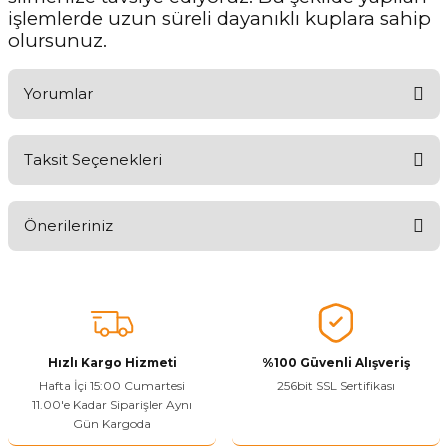
işlemlerde uzun süreli dayanıklı kuplara sahip
olursunuz.
Yorumlar
Taksit Seçenekleri
Ürünü Değerlendirerek Müşterilerimize Deneyiminizden Bahsedin
🤩
Önerileriniz
Ürünü Değerlendir
Bu ürünün fiyat bilgisi, resim, ürün açıklamalarında ve diğer
konularda yetersiz gördüğünüz noktaları öneri formunu kullanarak
tarafımıza iletebilirsiniz.
Görüş ve önerileriniz için teşekkür ederiz.
Hızlı Kargo Hizmeti
%100 Güvenli Alışveriş
Ürün resmi kalitesiz, bozuk veya görüntülenemiyor.
Hafta İçi 15:00 Cumartesi
256bit SSL Sertifikası
11.00'e Kadar Siparişler Aynı
Ürün açıklamasında eksik bilgiler bulunuyor.
Gün Kargoda
Sitenize Pek Güvenemedim