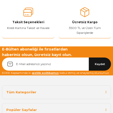
Ürün fiyatı diğer sitelerden daha pahalı.
Bu ürüne benzer farklı alternatifler olmalı.
Taksit Seçenekleri
Ücretsiz Kargo
Kredi Kartına Taksit ve Havale
3500 TL ve Üzeri Tüm
Siparişlerde
Yetkiliye Gönder
E-Bülten aboneliği ile fırsatlardan
haberiniz olsun, ücretsiz kayıt olun.
Kaydet
KVKK Kapsamında ki
gizlilik politikamızı
kabul etmiş ve onaylamış olursunuz.
Tüm Kategoriler
Popüler Sayfalar