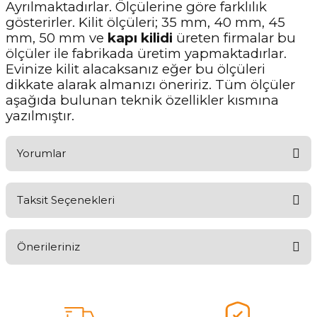
Ayrılmaktadırlar. Ölçülerine göre farklılık
gösterirler. Kilit ölçüleri; 35 mm, 40 mm, 45
mm, 50 mm ve
kapı kilidi
üreten firmalar bu
ölçüler ile fabrikada üretim yapmaktadırlar.
Evinize kilit alacaksanız eğer bu ölçüleri
dikkate alarak almanızı öneririz. Tüm ölçüler
aşağıda bulunan teknik özellikler kısmına
yazılmıştır.
Yorumlar
Taksit Seçenekleri
Ürünü Değerlendirerek Müşterilerimize Deneyiminizden Bahsedin
🤩
Önerileriniz
Ürünü Değerlendir
Bu ürünün fiyat bilgisi, resim, ürün açıklamalarında ve diğer
konularda yetersiz gördüğünüz noktaları öneri formunu kullanarak
tarafımıza iletebilirsiniz.