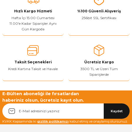
Görüş ve önerileriniz için teşekkür ederiz.
Hızlı Kargo Hizmeti
%100 Güvenli Alışveriş
Ürün resmi kalitesiz, bozuk veya görüntülenemiyor.
Hafta İçi 15:00 Cumartesi
256bit SSL Sertifikası
11.00'e Kadar Siparişler Aynı
Ürün açıklamasında eksik bilgiler bulunuyor.
Gün Kargoda
Sitenize Pek Güvenemedim
Ürün fiyatı diğer sitelerden daha pahalı.
Bu ürüne benzer farklı alternatifler olmalı.
Taksit Seçenekleri
Ücretsiz Kargo
Kredi Kartına Taksit ve Havale
3500 TL ve Üzeri Tüm
Siparişlerde
Yetkiliye Gönder
E-Bülten aboneliği ile fırsatlardan
haberiniz olsun, ücretsiz kayıt olun.
Kaydet
KVKK Kapsamında ki
gizlilik politikamızı
kabul etmiş ve onaylamış olursunuz.