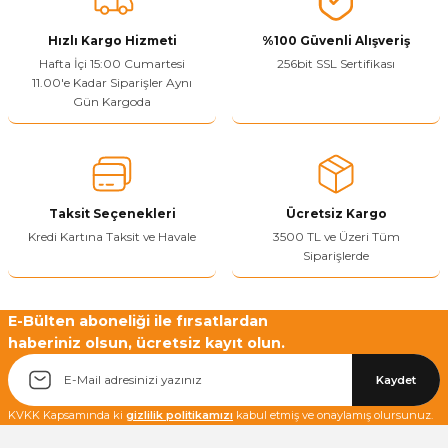
Görüş ve önerileriniz için teşekkür ederiz.
Hızlı Kargo Hizmeti
%100 Güvenli Alışveriş
Ürün resmi kalitesiz, bozuk veya görüntülenemiyor.
Hafta İçi 15:00 Cumartesi
256bit SSL Sertifikası
11.00'e Kadar Siparişler Aynı
Ürün açıklamasında eksik bilgiler bulunuyor.
Gün Kargoda
Sitenize Pek Güvenemedim
Ürün fiyatı diğer sitelerden daha pahalı.
Bu ürüne benzer farklı alternatifler olmalı.
Taksit Seçenekleri
Ücretsiz Kargo
Kredi Kartına Taksit ve Havale
3500 TL ve Üzeri Tüm
Siparişlerde
Yetkiliye Gönder
E-Bülten aboneliği ile fırsatlardan
haberiniz olsun, ücretsiz kayıt olun.
Kaydet
KVKK Kapsamında ki
gizlilik politikamızı
kabul etmiş ve onaylamış olursunuz.