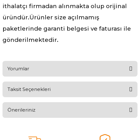
ithalatçı firmadan alınmakta olup orijinal
üründür.Ürünler size açılmamış
paketlerinde garanti belgesi ve faturası ile
gönderilmektedir.
Yorumlar
Taksit Seçenekleri
Ürünü Değerlendirerek Müşterilerimize Deneyiminizden Bahsedin
🤩
Önerileriniz
Ürünü Değerlendir
Bu ürünün fiyat bilgisi, resim, ürün açıklamalarında ve diğer
konularda yetersiz gördüğünüz noktaları öneri formunu kullanarak
tarafımıza iletebilirsiniz.