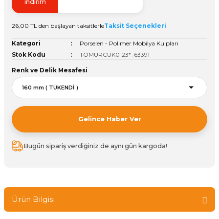
indirim
Vitrin Ara Ayakları
Askı Boruları ve Flanşları
Cam Kilidi
Piton Askı
Tutkal Çeşitleri
Fırça ve Spatula
Sıcak Hava Tabancası
Sabunluk
Pantolonluk
26,00 TL den başlayan taksitlerle
Taksit Seçenekleri
Ayak Tablaları
Ara Ayak ve Aparatları
Sandık Kilitleri
Streç
El Rendesi
Şampuanlık
Kategori
Porselen - Polimer Mobilya Kulpları
Stok Kodu
TOMURCUK0123*_63391
aları
Papuç Çeşitleri
Elektronik Kilitler
Vida, Dübel ve Çivi
Silikon Tabancaları
Tuvalet Fırçalığı
Renk ve Delik Mesafesi
Zımba Teli
Tuvalet Kağıtlılığı
Zımpara Çeşitleri
Gelince Haber Ver
Bugün sipariş verdiğiniz de aynı gün kargoda!
Ürün Bilgisi