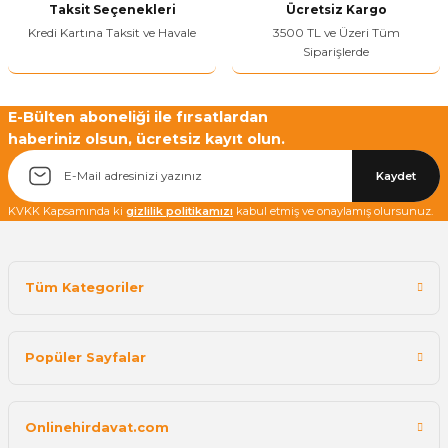
Taksit Seçenekleri
Ücretsiz Kargo
Kredi Kartına Taksit ve Havale
3500 TL ve Üzeri Tüm
Siparişlerde
Yetkiliye Gönder
E-Bülten aboneliği ile fırsatlardan
haberiniz olsun, ücretsiz kayıt olun.
Kaydet
KVKK Kapsamında ki
gizlilik politikamızı
kabul etmiş ve onaylamış olursunuz.
Tüm Kategoriler
Popüler Sayfalar
Onlinehirdavat.com