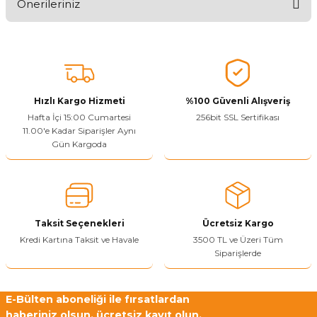
Önerileriniz
Ürünü Değerlendir
Bu ürünün fiyat bilgisi, resim, ürün açıklamalarında ve diğer
konularda yetersiz gördüğünüz noktaları öneri formunu kullanarak
tarafımıza iletebilirsiniz.
Görüş ve önerileriniz için teşekkür ederiz.
Hızlı Kargo Hizmeti
%100 Güvenli Alışveriş
Ürün resmi kalitesiz, bozuk veya görüntülenemiyor.
Hafta İçi 15:00 Cumartesi
256bit SSL Sertifikası
11.00'e Kadar Siparişler Aynı
Ürün açıklamasında eksik bilgiler bulunuyor.
Gün Kargoda
Sitenize Pek Güvenemedim
Ürün fiyatı diğer sitelerden daha pahalı.
Bu ürüne benzer farklı alternatifler olmalı.
Taksit Seçenekleri
Ücretsiz Kargo
Kredi Kartına Taksit ve Havale
3500 TL ve Üzeri Tüm
Siparişlerde
Yetkiliye Gönder
E-Bülten aboneliği ile fırsatlardan
haberiniz olsun, ücretsiz kayıt olun.