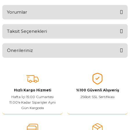
Yorumlar
Taksit Seçenekleri
Ürünü Değerlendirerek Müşterilerimize Deneyiminizden Bahsedin
🤩
Önerileriniz
Ürünü Değerlendir
Bu ürünün fiyat bilgisi, resim, ürün açıklamalarında ve diğer
konularda yetersiz gördüğünüz noktaları öneri formunu kullanarak
tarafımıza iletebilirsiniz.
Görüş ve önerileriniz için teşekkür ederiz.
Hızlı Kargo Hizmeti
%100 Güvenli Alışveriş
Ürün resmi kalitesiz, bozuk veya görüntülenemiyor.
Hafta İçi 15:00 Cumartesi
256bit SSL Sertifikası
11.00'e Kadar Siparişler Aynı
Ürün açıklamasında eksik bilgiler bulunuyor.
Gün Kargoda
Sitenize Pek Güvenemedim
Ürün fiyatı diğer sitelerden daha pahalı.