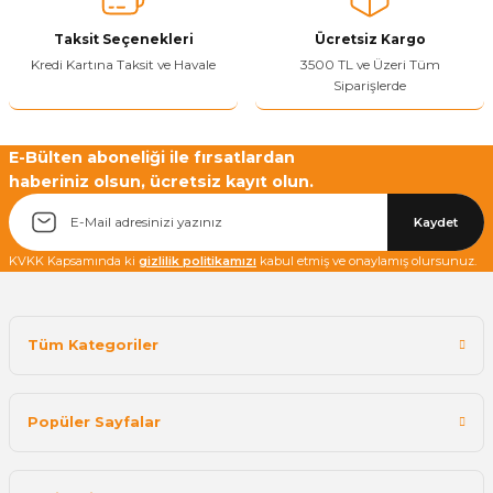
Bu ürüne benzer farklı alternatifler olmalı.
Taksit Seçenekleri
Ücretsiz Kargo
Kredi Kartına Taksit ve Havale
3500 TL ve Üzeri Tüm
Siparişlerde
Yetkiliye Gönder
E-Bülten aboneliği ile fırsatlardan
haberiniz olsun, ücretsiz kayıt olun.
Kaydet
KVKK Kapsamında ki
gizlilik politikamızı
kabul etmiş ve onaylamış olursunuz.
Tüm Kategoriler
Popüler Sayfalar