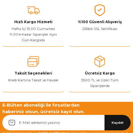
konularda yetersiz gördüğünüz noktaları öneri formunu kullanarak
tarafımıza iletebilirsiniz.
Görüş ve önerileriniz için teşekkür ederiz.
Hızlı Kargo Hizmeti
%100 Güvenli Alışveriş
Ürün resmi kalitesiz, bozuk veya görüntülenemiyor.
Hafta İçi 15:00 Cumartesi
256bit SSL Sertifikası
11.00'e Kadar Siparişler Aynı
Ürün açıklamasında eksik bilgiler bulunuyor.
Gün Kargoda
Sitenize Pek Güvenemedim
Ürün fiyatı diğer sitelerden daha pahalı.
Bu ürüne benzer farklı alternatifler olmalı.
Taksit Seçenekleri
Ücretsiz Kargo
Kredi Kartına Taksit ve Havale
3500 TL ve Üzeri Tüm
Siparişlerde
Yetkiliye Gönder
E-Bülten aboneliği ile fırsatlardan
haberiniz olsun, ücretsiz kayıt olun.
Kaydet
KVKK Kapsamında ki
gizlilik politikamızı
kabul etmiş ve onaylamış olursunuz.