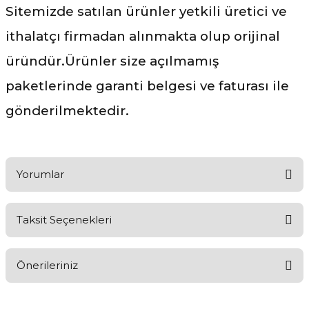
Sitemizde satılan ürünler yetkili üretici ve
ithalatçı firmadan alınmakta olup orijinal
üründür.Ürünler size açılmamış
paketlerinde garanti belgesi ve faturası ile
gönderilmektedir.
Yorumlar
Taksit Seçenekleri
Ürünü Değerlendirerek Müşterilerimize Deneyiminizden Bahsedin
🤩
Önerileriniz
Ürünü Değerlendir
Bu ürünün fiyat bilgisi, resim, ürün açıklamalarında ve diğer