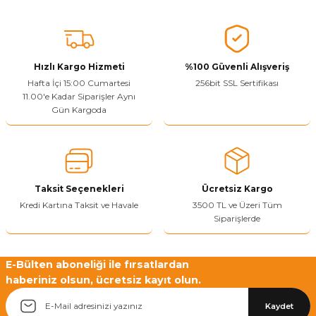
Bu ürünün fiyat bilgisi, resim, ürün açıklamalarında ve diğer
konularda yetersiz gördüğünüz noktaları öneri formunu kullanarak
tarafımıza iletebilirsiniz.
Görüş ve önerileriniz için teşekkür ederiz.
Hızlı Kargo Hizmeti
%100 Güvenli Alışveriş
Ürün resmi kalitesiz, bozuk veya görüntülenemiyor.
Hafta İçi 15:00 Cumartesi
256bit SSL Sertifikası
11.00'e Kadar Siparişler Aynı
Ürün açıklamasında eksik bilgiler bulunuyor.
Gün Kargoda
Sitenize Pek Güvenemedim
Ürün fiyatı diğer sitelerden daha pahalı.
Bu ürüne benzer farklı alternatifler olmalı.
Taksit Seçenekleri
Ücretsiz Kargo
Kredi Kartına Taksit ve Havale
3500 TL ve Üzeri Tüm
Siparişlerde
Yetkiliye Gönder
E-Bülten aboneliği ile fırsatlardan
haberiniz olsun, ücretsiz kayıt olun.
Kaydet