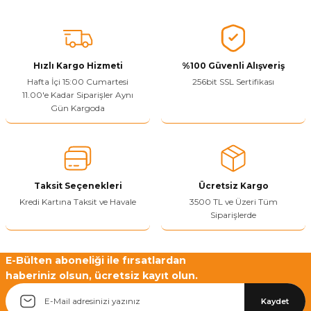
Bu ürünün fiyat bilgisi, resim, ürün açıklamalarında ve diğer
konularda yetersiz gördüğünüz noktaları öneri formunu kullanarak
tarafımıza iletebilirsiniz.
Görüş ve önerileriniz için teşekkür ederiz.
Hızlı Kargo Hizmeti
%100 Güvenli Alışveriş
Ürün resmi kalitesiz, bozuk veya görüntülenemiyor.
Hafta İçi 15:00 Cumartesi
256bit SSL Sertifikası
11.00'e Kadar Siparişler Aynı
Ürün açıklamasında eksik bilgiler bulunuyor.
Gün Kargoda
Sitenize Pek Güvenemedim
Ürün fiyatı diğer sitelerden daha pahalı.
Bu ürüne benzer farklı alternatifler olmalı.
Taksit Seçenekleri
Ücretsiz Kargo
Kredi Kartına Taksit ve Havale
3500 TL ve Üzeri Tüm
Siparişlerde
Yetkiliye Gönder
E-Bülten aboneliği ile fırsatlardan
haberiniz olsun, ücretsiz kayıt olun.
Kaydet