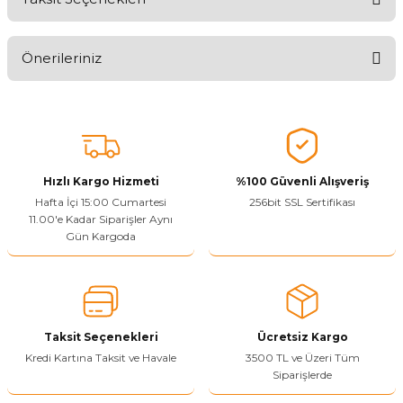
Ürünü Değerlendirerek Müşterilerimize Deneyiminizden Bahsedin
🤩
Önerileriniz
Ürünü Değerlendir
Bu ürünün fiyat bilgisi, resim, ürün açıklamalarında ve diğer
konularda yetersiz gördüğünüz noktaları öneri formunu kullanarak
tarafımıza iletebilirsiniz.
Görüş ve önerileriniz için teşekkür ederiz.
Hızlı Kargo Hizmeti
%100 Güvenli Alışveriş
Ürün resmi kalitesiz, bozuk veya görüntülenemiyor.
Hafta İçi 15:00 Cumartesi
256bit SSL Sertifikası
11.00'e Kadar Siparişler Aynı
Ürün açıklamasında eksik bilgiler bulunuyor.
Gün Kargoda
Sitenize Pek Güvenemedim
Ürün fiyatı diğer sitelerden daha pahalı.
Bu ürüne benzer farklı alternatifler olmalı.
Taksit Seçenekleri
Ücretsiz Kargo
Kredi Kartına Taksit ve Havale
3500 TL ve Üzeri Tüm
Siparişlerde